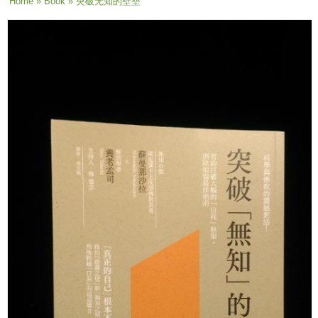
You are here
Home
»
Book
» 突破无知的壁垒