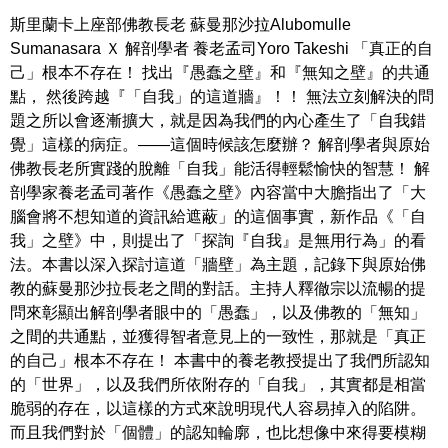
斯里蘭卡上座部佛教長老 蘇曼那沙拉Alubomulle
Sumanasara Ｘ 解剖學者 養老孟司Yoro Takeshi 「真正的自
己」根本不存在！ 找出『愚蠢之壁』和『無知之壁』的共通
點， 然後跨越『「自我」的這道牆』！！ 無法立刻解決的問
題之所以會逐漸擴大，就是因為我們的內心產生了「自我錯
覺」這樣的病症。――這個時候該怎麼辦？ 解剖學者與原始
佛教長老所實踐的脫離「自我」能活得輕鬆愉快的智慧！ 解
剖學家養老孟司著作《愚蠢之壁》內容當中大膽指出了「大
腦會將不想知道的資訊給遮蔽」的這個事實，新作品《「自
我」之壁》中，則提出了「探詢『自我』是無用行為」的看
法。本書以深入探討這道「牆壁」為主題，記錄下與原始佛
教的蘇曼那沙拉長老之間的對話。主持人釋徹宗以流暢的提
問來彰顯出解剖學者眼中的「愚蠢」，以及佛教的「無知」
之間的共通點，並獲得智者意見上的一致性，那就是「真正
的自己」根本不存在！ 本書中的養老教授提出了我們所認知
的「世界」，以及我們所依附存的「自我」，其實都是相當
脆弱的存在，以這樣的方式來說明現代人容易掉入的陷阱。
而且我們對於「個體」的認知輪廓，也比想像中來得要模糊