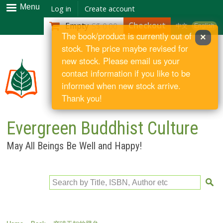
Skip to
Menu
Log in
Create account
main
Checkout
Empty
S$ 0.00
中文
English
content
The book/product is currently out of
×
stock. The price maybe revised for
new stock. Please email us your
contact information if you like to be
informed when new stock arrive.
Thank you!
Evergreen Buddhist Culture
May All Beings Be Well and Happy!
Search by Title, ISBN, Author etc