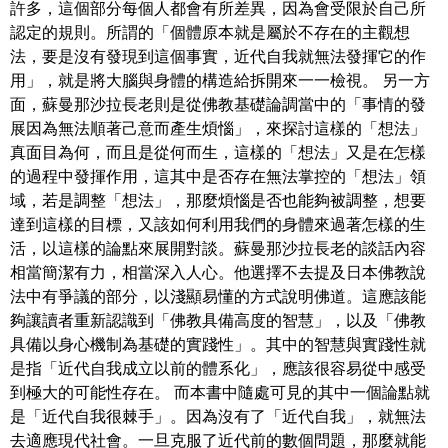
許多，這個部分每個人都會有所差異，因為會受限於自己所
認定的規則。所謂的「個體原本就是屬於不存在的主觀想
法，要是沒有發現到這個事實，近代自我就無法發揮它的作
用」，就是將大腦與身體的構造給拆開來一一檢視。 另一方
面，蘇曼那沙拉長老則是從佛教基礎論調當中的「事情的發
展因為無法順著己意而產生煩惱」，來探討這樣的「想法」
真面目為何，而且是從何而生，這樣的「想法」又是在怎樣
的過程中發揮作用，這其中是否存在無法掌控的「想法」領
域，若是調整「想法」，那麼煩惱是否也能夠被調整，想要
達到這樣的目標，又該如何利用我們的身體來過著怎樣的生
活，以這樣的論點來展開對談。蘇曼那沙拉長老的談話內容
相當簡潔有力，相當深入人心。他選擇不去提及日本佛教說
法中有爭議的部分，以淺顯易懂的方式說明佛道。這應該能
夠讓讀者重新認識到「佛教具備高度的智慧」，以及「佛教
具備以身心機制為基礎的實踐性」。其中的智慧與實踐性就
是指「近代自我成立以前的體系化」，應該很容易從中感受
到極大的可能性存在。 而本書中隨處可見的其中一個論點就
是「近代自我很棘手」。因為沒有了「近代自我」，就無法
去適應現代社會。一旦克服了近代前的數個問題，那麼就能