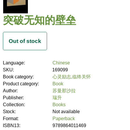
突破无知的壁垒
Language:
Chinese
SKU:
169099
Book category:
心灵励志,临终关怀
Product category:
Book
Author:
苏曼那沙拉
Publisher:
瑞升
Collection:
Books
Stock:
Not available
Format:
Paperback
ISBN13:
9789864011469