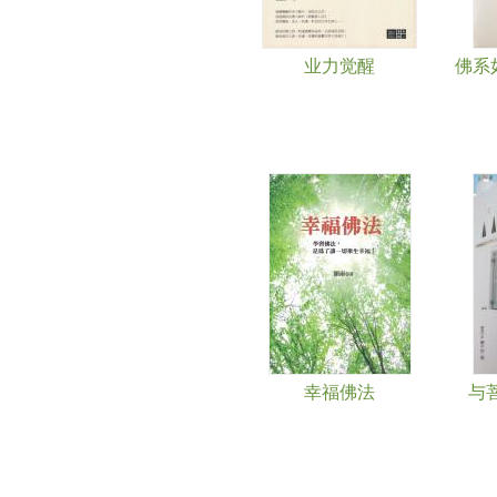
业力觉醒
佛系
幸福佛法
与