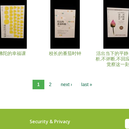
佛陀的幸福课
校长的番茄时钟
活出当下的平静:
析,不评断,不回
觉察这一
1
2
next ›
last »
Security & Privacy