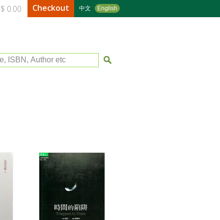
Checkout
$ 0.00
中文
English
le, ISBN, Author etc