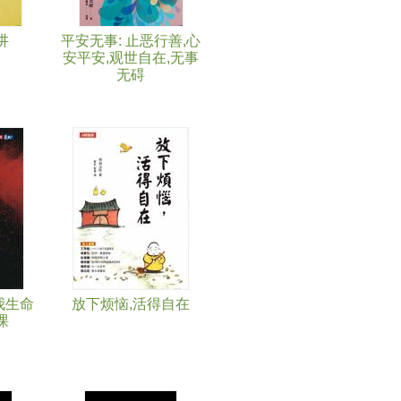
讲
平安无事: 止恶行善,心
安平安,观世自在,无事
无碍
我生命
放下烦恼,活得自在
课