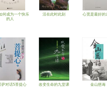
如何成为一个快乐
活在此时此刻
心宽是最好的
的人
菩萨对话5菩提心
改变生命的九堂课
金山慈诲