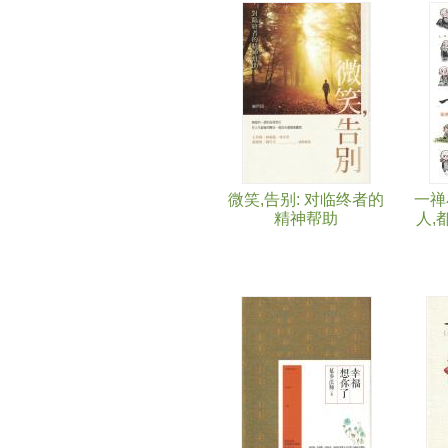
微笑,告别: 对临终者的
一禅
精神帮助
人,