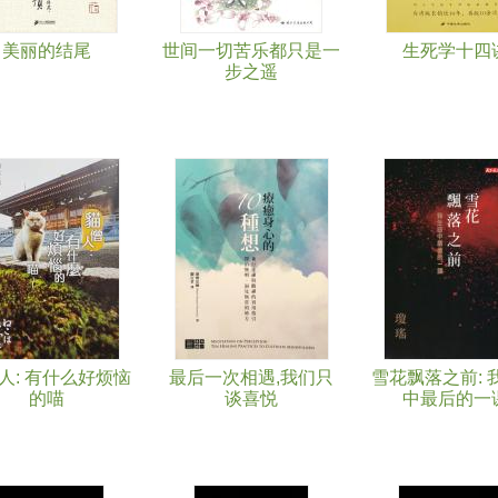
美丽的结尾
世间一切苦乐都只是一
生死学十四
步之遥
人: 有什么好烦恼
最后一次相遇,我们只
雪花飘落之前: 
的喵
谈喜悦
中最后的一