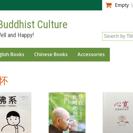
Skip to
Empty
S
main
content
Buddhist Culture
ell and Happy!
Search by Tit
glish Books
Chinese Books
Accessories
怀