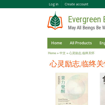
Log in
Create account
Evergreen 
May All Beings Be W
Home
All Products
En
You are here
Home
»
中文
» 心灵励志,临终关怀
心灵励志,临终关
Pages