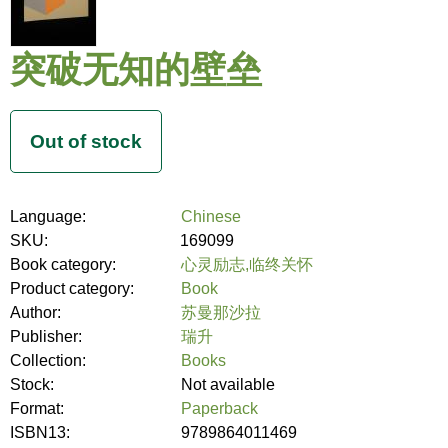
突破无知的壁垒
Language:
Chinese
SKU:
169099
Book category:
心灵励志,临终关怀
Product category:
Book
Author:
苏曼那沙拉
Publisher:
瑞升
Collection:
Books
Stock:
Not available
Format:
Paperback
ISBN13:
9789864011469