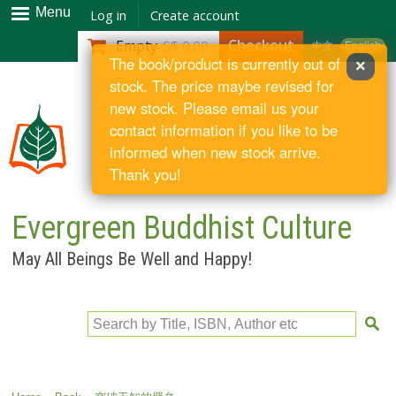
Skip to
Menu
Log in
Create account
main
Checkout
Empty
S$ 0.00
中文
English
content
The book/product is currently out of
×
stock. The price maybe revised for
new stock. Please email us your
contact information if you like to be
informed when new stock arrive.
Thank you!
Evergreen Buddhist Culture
May All Beings Be Well and Happy!
Search by Title, ISBN, Author etc