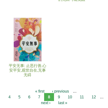
平安无事: 止恶行善,心
安平安,观世自在,无事
无碍
« first
‹ previous
…
4
5
6
7
8
9
10
11
12
…
next ›
last »