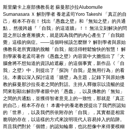
斯里蘭卡上座部佛教長老 蘇曼那沙拉Alubomulle
Sumanasara Ｘ 解剖學者 養老孟司Yoro Takeshi 「真正的自
己」根本不存在！ 找出『愚蠢之壁』和『無知之壁』的共通
點， 然後跨越『「自我」的這道牆』！！ 無法立刻解決的問
題之所以會逐漸擴大，就是因為我們的內心產生了「自我錯
覺」這樣的病症。――這個時候該怎麼辦？ 解剖學者與原始
佛教長老所實踐的脫離「自我」能活得輕鬆愉快的智慧！ 解
剖學家養老孟司著作《愚蠢之壁》內容當中大膽指出了「大
腦會將不想知道的資訊給遮蔽」的這個事實，新作品《「自
我」之壁》中，則提出了「探詢『自我』是無用行為」的看
法。本書以深入探討這道「牆壁」為主題，記錄下與原始佛
教的蘇曼那沙拉長老之間的對話。主持人釋徹宗以流暢的提
問來彰顯出解剖學者眼中的「愚蠢」，以及佛教的「無知」
之間的共通點，並獲得智者意見上的一致性，那就是「真正
的自己」根本不存在！ 本書中的養老教授提出了我們所認知
的「世界」，以及我們所依附存的「自我」，其實都是相當
脆弱的存在，以這樣的方式來說明現代人容易掉入的陷阱。
而且我們對於「個體」的認知輪廓，也比想像中來得要模糊