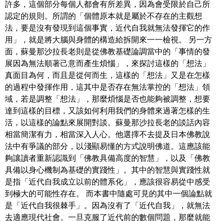
許多，這個部分每個人都會有所差異，因為會受限於自己所
認定的規則。所謂的「個體原本就是屬於不存在的主觀想
法，要是沒有發現到這個事實，近代自我就無法發揮它的作
用」，就是將大腦與身體的構造給拆開來一一檢視。 另一方
面，蘇曼那沙拉長老則是從佛教基礎論調當中的「事情的發
展因為無法順著己意而產生煩惱」，來探討這樣的「想法」
真面目為何，而且是從何而生，這樣的「想法」又是在怎樣
的過程中發揮作用，這其中是否存在無法掌控的「想法」領
域，若是調整「想法」，那麼煩惱是否也能夠被調整，想要
達到這樣的目標，又該如何利用我們的身體來過著怎樣的生
活，以這樣的論點來展開對談。蘇曼那沙拉長老的談話內容
相當簡潔有力，相當深入人心。他選擇不去提及日本佛教說
法中有爭議的部分，以淺顯易懂的方式說明佛道。這應該能
夠讓讀者重新認識到「佛教具備高度的智慧」，以及「佛教
具備以身心機制為基礎的實踐性」。其中的智慧與實踐性就
是指「近代自我成立以前的體系化」，應該很容易從中感受
到極大的可能性存在。 而本書中隨處可見的其中一個論點就
是「近代自我很棘手」。因為沒有了「近代自我」，就無法
去適應現代社會。一旦克服了近代前的數個問題，那麼就能