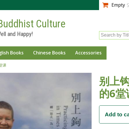
Skip to
Empty
S
main
content
Buddhist Culture
ell and Happy!
Search by Tit
glish Books
Chinese Books
Accessories
堂课
别上钩
的6堂