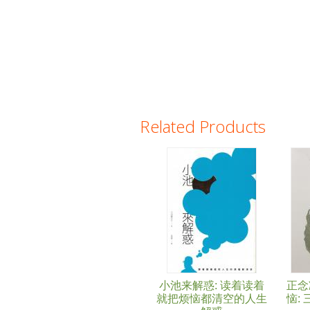
Related Products
Pages
小池来解惑: 读着读着
正念
就把烦恼都清空的人生
恼: