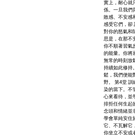
實上，耐心就
係。一旦我們
敗感、不安感
感受它們，卻
對你的怒氣和
思是，在那不安
你不順著習氣
的能量。你將
無常的時刻放
持續如此修持
鬆，我們便能
野。 第4堂 
染的當下。不
心來看待，並
排拒任何生起
念頭和情緒並
學會單純安住
它、不瓦解它，
你坐立不安或