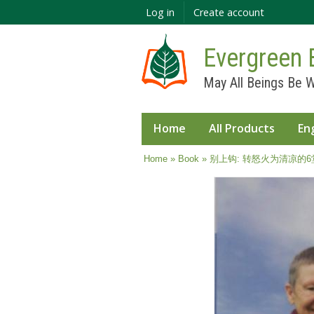
Log in
Create account
Evergreen 
May All Beings Be W
Home
All Products
En
You are here
Home
»
Book
» 别上钩: 转怒火为清凉的6