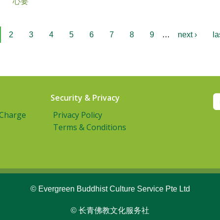
心要
2
3
4
5
6
7
8
9
…
next ›
la
Security & Privacy
 Charge
Privacy Policy
Terms & Conditions
© Evergreen Buddhist Culture Service Pte Ltd
© 长青佛教文化服务社