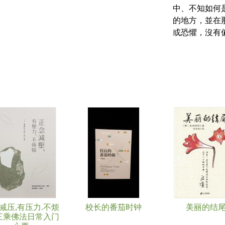
中、不知如何
的地方，並在
或恐懼，沒有
减压,有压力.不烦
校长的番茄时钟
美丽的结
 三乘佛法日常入门