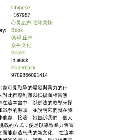
Chinese
167987
:
心灵励志,临终关怀
ory:
Book
佩玛.丘卓
众生文化
Books
In stock
Paperback
9789866091414
到處可見戰爭的爆發與暴力的行
人對此都感到難以抵擋而相當無
卓在這本書中，以佛法的教導來探
和戰爭的源頭，並說明它們就在我
非他處。接著，她告訴我們，個人
活挑戰的方式，便足以導致暴力舊習
之而能創造慈悲的新文化。 在這本