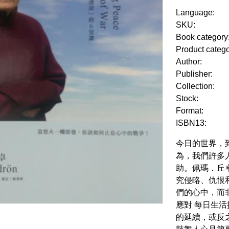
Language:
SKU:
Book category
Product categ
Author:
Publisher:
Collection:
Stock:
Format:
ISBN13:
今日的世界，
為，我們許多
助。佩瑪．丘
究侵略、仇恨
們的心中，而
應對 每日生
的延續，或反