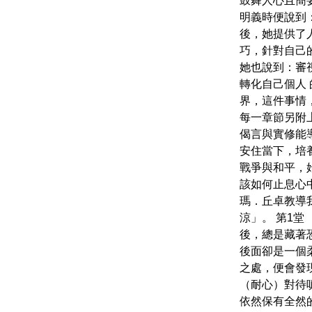
鼓舞人心且簡
明義時便說到
後，她提供了
巧，針對自己
她也說到：審
轉化自己個人
界，這件事情
每一章節另附
偈言與實修能
安住當下，培
戰爭與和平，
該如何止息心
瑪．丘卓教導
涼」。 第1堂
後，總是藏著
後面卻是一個
之處，便會發現
（耐心）對待
依然保有全然