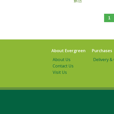
解惑
1
About Evergreen
Purchases
About Us
Delivery &
Contact Us
Visit Us