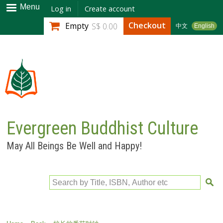
Skip to
Menu
Log in
Create account
main
Checkout
Empty
S$ 0.00
中文
English
content
Evergreen Buddhist Culture
May All Beings Be Well and Happy!
Search by Title, ISBN, Author etc