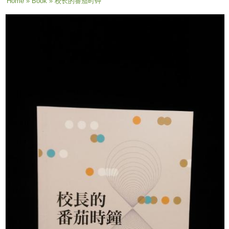
You are here
Home
»
Book
» 校长的番茄时钟