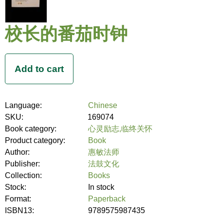
校长的番茄时钟
Language:
Chinese
SKU:
169074
Book category:
心灵励志,临终关怀
Product category:
Book
Author:
惠敏法师
Publisher:
法鼓文化
Collection:
Books
Stock:
In stock
Format:
Paperback
ISBN13:
9789575987435