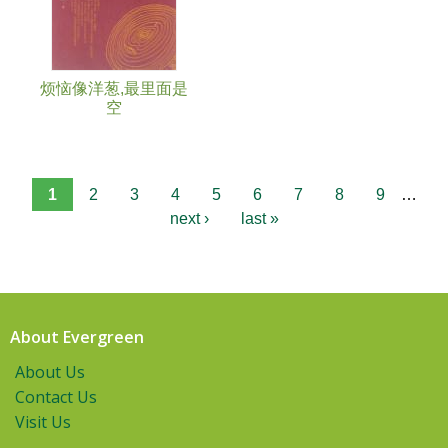
烦恼像洋葱,最里面是
空
1
2
3
4
5
6
7
8
9
…
next ›
last »
About Evergreen
About Us
Contact Us
Visit Us