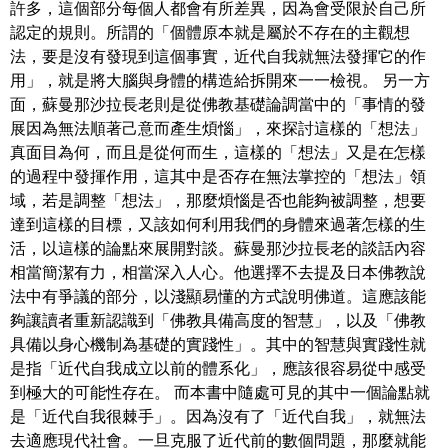
許多，這個部分每個人都會有所差異，因為會受限於自己所
認定的規則。所謂的「個體原本就是屬於不存在的主觀想
法，要是沒有發現到這個事實，近代自我就無法發揮它的作
用」，就是將大腦與身體的構造給拆開來一一檢視。 另一方
面，蘇曼那沙拉長老則是從佛教基礎論調當中的「事情的發
展因為無法順著己意而產生煩惱」，來探討這樣的「想法」
真面目為何，而且是從何而生，這樣的「想法」又是在怎樣
的過程中發揮作用，這其中是否存在無法掌控的「想法」領
域，若是調整「想法」，那麼煩惱是否也能夠被調整，想要
達到這樣的目標，又該如何利用我們的身體來過著怎樣的生
活，以這樣的論點來展開對談。蘇曼那沙拉長老的談話內容
相當簡潔有力，相當深入人心。他選擇不去提及日本佛教說
法中有爭議的部分，以淺顯易懂的方式說明佛道。這應該能
夠讓讀者重新認識到「佛教具備高度的智慧」，以及「佛教
具備以身心機制為基礎的實踐性」。其中的智慧與實踐性就
是指「近代自我成立以前的體系化」，應該很容易從中感受
到極大的可能性存在。 而本書中隨處可見的其中一個論點就
是「近代自我很棘手」。因為沒有了「近代自我」，就無法
去適應現代社會。一旦克服了近代前的數個問題，那麼就能