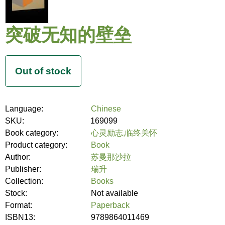
突破无知的壁垒
Language:
Chinese
SKU:
169099
Book category:
心灵励志,临终关怀
Product category:
Book
Author:
苏曼那沙拉
Publisher:
瑞升
Collection:
Books
Stock:
Not available
Format:
Paperback
ISBN13:
9789864011469