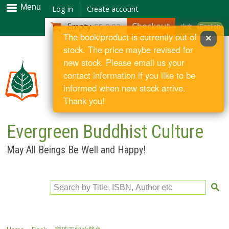
Skip to
Menu
Log in
Create account
main
Checkout
Empty
S$ 0.00
中文
English
content
The book/product is currently out of
×
stock. The price maybe revised for
new stock. Please email us your
contact information if you like to be
informed when new stock arrive.
Thank you!
Evergreen Buddhist Culture
May All Beings Be Well and Happy!
Search by Title, ISBN, Author etc