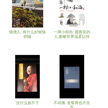
猫僧人: 有什么好烦恼
一禅小和尚: 愿善良的
的喵
人,都被世界温柔以待
没什么放不下
不动佛: 发誓再也不生
气