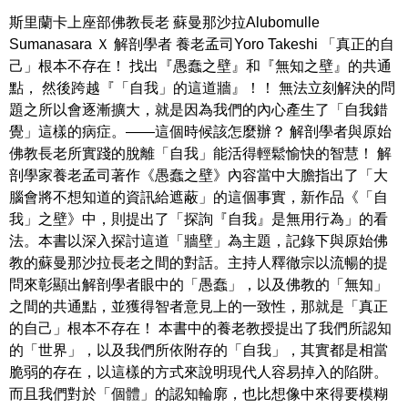
斯里蘭卡上座部佛教長老 蘇曼那沙拉Alubomulle
Sumanasara Ｘ 解剖學者 養老孟司Yoro Takeshi 「真正的自
己」根本不存在！ 找出『愚蠢之壁』和『無知之壁』的共通
點， 然後跨越『「自我」的這道牆』！！ 無法立刻解決的問
題之所以會逐漸擴大，就是因為我們的內心產生了「自我錯
覺」這樣的病症。――這個時候該怎麼辦？ 解剖學者與原始
佛教長老所實踐的脫離「自我」能活得輕鬆愉快的智慧！ 解
剖學家養老孟司著作《愚蠢之壁》內容當中大膽指出了「大
腦會將不想知道的資訊給遮蔽」的這個事實，新作品《「自
我」之壁》中，則提出了「探詢『自我』是無用行為」的看
法。本書以深入探討這道「牆壁」為主題，記錄下與原始佛
教的蘇曼那沙拉長老之間的對話。主持人釋徹宗以流暢的提
問來彰顯出解剖學者眼中的「愚蠢」，以及佛教的「無知」
之間的共通點，並獲得智者意見上的一致性，那就是「真正
的自己」根本不存在！ 本書中的養老教授提出了我們所認知
的「世界」，以及我們所依附存的「自我」，其實都是相當
脆弱的存在，以這樣的方式來說明現代人容易掉入的陷阱。
而且我們對於「個體」的認知輪廓，也比想像中來得要模糊