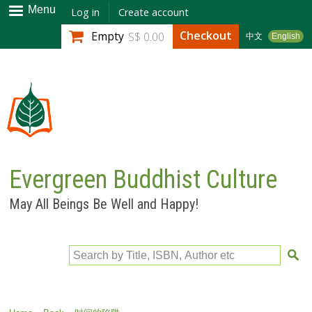
Skip to
Menu
Log in
Create account
main
Checkout
Empty
S$ 0.00
中文
English
content
Evergreen Buddhist Culture
May All Beings Be Well and Happy!
Search by Title, ISBN, Author etc