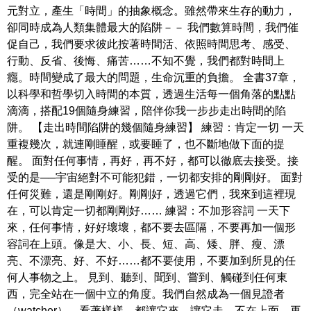
元對立，產生「時間」的抽象概念。雖然帶來生存的動力，
卻同時成為人類集體最大的陷阱－－ 我們數算時間，我們催
促自己，我們要求彼此按著時間活、依照時間思考、感受、
行動、反省、後悔、痛苦……不知不覺，我們都對時間上
癮。時間變成了最大的問題，生命沉重的負擔。 全書37章，
以科學和哲學切入時間的本質，透過生活每一個角落的點點
滴滴，搭配19個隨身練習，陪伴你我一步步走出時間的陷
阱。 【走出時間陷阱的幾個隨身練習】 練習：肯定一切 一天
重複幾次，就連剛睡醒，或要睡了，也不斷地做下面的提
醒。 面對任何事情，再好，再不好，都可以徹底去接受。接
受的是──宇宙絕對不可能犯錯，一切都安排的剛剛好。 面對
任何災難，還是剛剛好。剛剛好，透過它們，我來到這裡現
在，可以肯定一切都剛剛好…… 練習：不加形容詞 一天下
來，任何事情，好好壞壞，都不要去區隔，不要再加一個形
容詞在上頭。像是大、小、長、短、高、矮、胖、瘦、漂
亮、不漂亮、好、不好……都不要使用，不要加到所見的任
何人事物之上。 見到、聽到、聞到、嘗到、觸碰到任何東
西，完全站在一個中立的角度。我們自然成為一個見證者
（watcher），看著樣樣，都讓它來，讓它走。不在上面，再