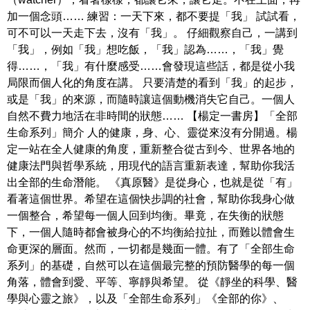
加一個念頭…… 練習：一天下來，都不要提「我」 試試看，
可不可以一天走下去，沒有「我」。 仔細觀察自己，一講到
「我」，例如「我」想吃飯，「我」認為……，「我」覺
得……，「我」有什麼感受……會發現這些話，都是從小我
局限而個人化的角度在講。 只要清楚的看到「我」的起步，
或是「我」的來源，而隨時讓這個動機消失它自己。一個人
自然不費力地活在非時間的狀態…… 【楊定一書房】「全部
生命系列」簡介 人的健康，身、心、靈從來沒有分開過。楊
定一站在全人健康的角度，重新整合從古到今、世界各地的
健康法門與哲學系統，用現代的語言重新表達，幫助你我活
出全部的生命潛能。 《真原醫》是從身心，也就是從「有」
看著這個世界。希望在這個快步調的社會，幫助你我身心做
一個整合，希望每一個人回到均衡。畢竟，在失衡的狀態
下，一個人隨時都會被身心的不均衡給拉扯，而難以體會生
命更深的層面。然而，一切都是幾面一體。有了「全部生命
系列」的基礎，自然可以在這個最完整的預防醫學的每一個
角落，體會到愛、平等、寧靜與希望。 從《靜坐的科學、醫
學與心靈之旅》，以及「全部生命系列」《全部的你》、