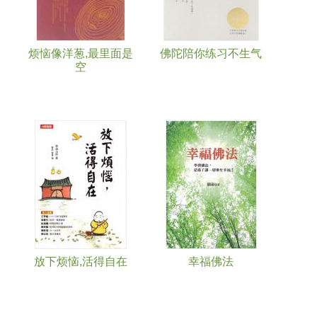
烦恼像洋葱,最里面是
佛陀陪你练习不生气
空
放下烦恼,活得自在
幸福佛法