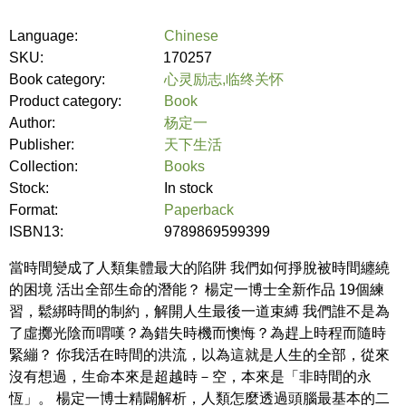
Language:
Chinese
SKU:
170257
Book category:
心灵励志,临终关怀
Product category:
Book
Author:
杨定一
Publisher:
天下生活
Collection:
Books
Stock:
In stock
Format:
Paperback
ISBN13:
9789869599399
當時間變成了人類集體最大的陷阱 我們如何掙脫被時間纏繞
的困境 活出全部生命的潛能？ 楊定一博士全新作品 19個練
習，鬆綁時間的制約，解開人生最後一道束縛 我們誰不是為
了虛擲光陰而喟嘆？為錯失時機而懊悔？為趕上時程而隨時
緊繃？ 你我活在時間的洪流，以為這就是人生的全部，從來
沒有想過，生命本來是超越時－空，本來是「非時間的永
恆」。 楊定一博士精闢解析，人類怎麼透過頭腦最基本的二