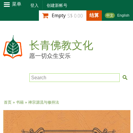
跳
菜单
登入
创建新帐号
转
结算
Empty
S$ 0.00
中文
English
到
主
要
内
长青佛教文化
容
愿一切众生安乐
Search
当前位置
首页
»
书籍
» 禅宗源流与修持法