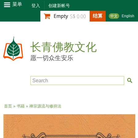
跳
菜单
登入
创建新帐号
转
结算
Empty
S$ 0.00
中文
English
到
主
要
内
长青佛教文化
容
愿一切众生安乐
Search
当前位置
首页
»
书籍
» 禅宗源流与修持法