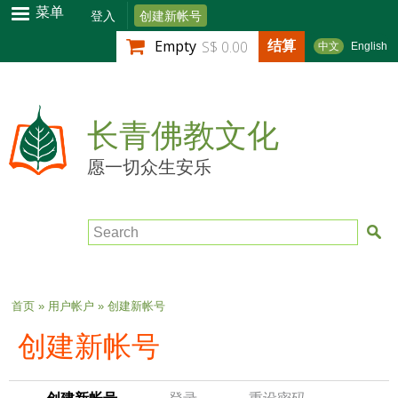
跳
菜单
登入
创建新帐号
转
结算
Empty
S$ 0.00
中文
English
到
主
要
内
长青佛教文化
容
愿一切众生安乐
Search
当前位置
首页
»
用户帐户
» 创建新帐号
创建新帐号