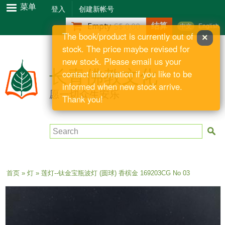
跳
菜单
登入
创建新帐号
转
结算
Empty
S$ 0.00
中文
English
到
The book/product is currently out of
×
主
stock. The price maybe revised for
要
new stock. Please email us your
内
长青佛教文化
contact information if you like to be
容
informed when new stock arrive.
愿一切众生安乐
Thank you!
Search
当前位置
首页
»
灯
» 莲灯--钛金宝瓶波灯 (圆球) 香槟金 169203CG No 03