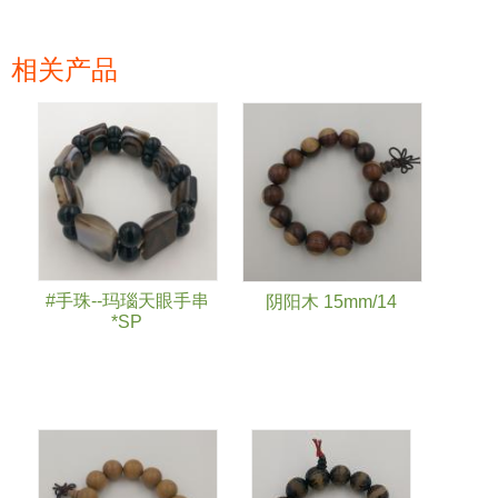
相关产品
页面
#手珠--玛瑙天眼手串
阴阳木 15mm/14
*SP