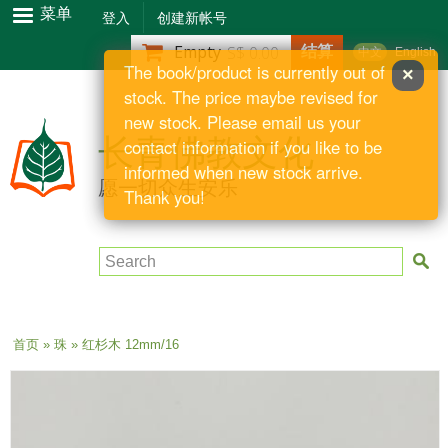
跳
菜单
登入
创建新帐号
转
结算
Empty
S$ 0.00
中文
English
到
The book/product is currently out of
×
主
stock. The price maybe revised for
要
new stock. Please email us your
内
长青佛教文化
contact information if you like to be
容
informed when new stock arrive.
愿一切众生安乐
Thank you!
Search
当前位置
首页
»
珠
» 红杉木 12mm/16