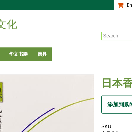
跳
E
转
到
文化
主
要
Search
内
容
华文书籍
佛具
日本香
SKU: