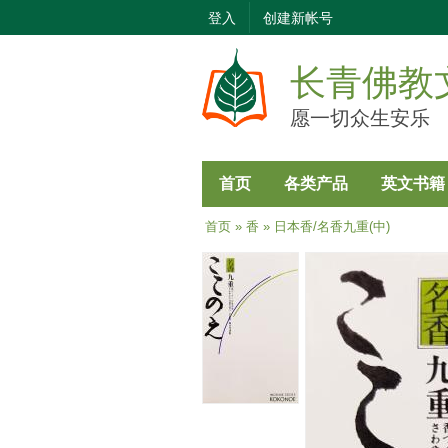
登入
创建新帐号
长青佛教
愿一切众生安乐
首页
各类产品
英文书籍
当前位置
首页
»
香
» 日本香/名香九重(中)