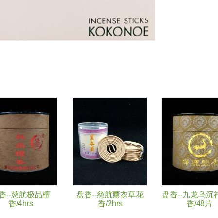
香--慈航极品檀
盘香--慈航薰衣草花
盘香--九龙乌沉
香/4hrs
香/2hrs
香/48片