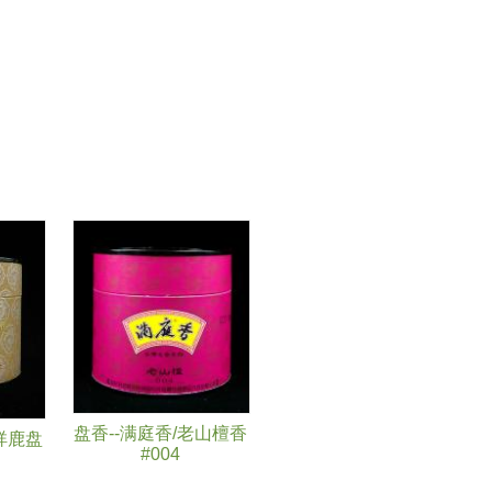
盘香--满庭香/老山檀香
祥鹿盘
#004