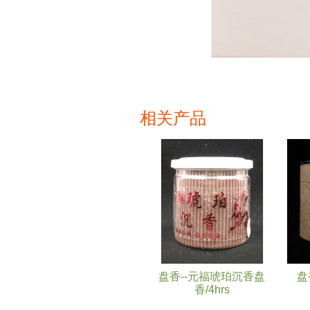
相关产品
页面
盘香--元福琥珀沉香盘
盘
香/4hrs