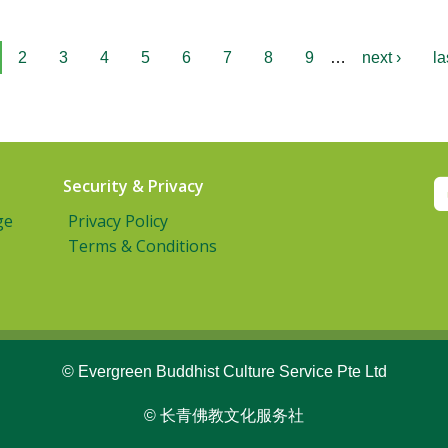
2
3
4
5
6
7
8
9
…
next ›
la
Security & Privacy
ge
Privacy Policy
Terms & Conditions
© Evergreen Buddhist Culture Service Pte Ltd
© 长青佛教文化服务社