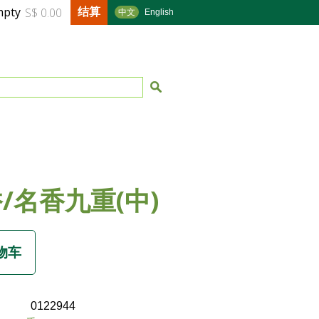
结算
mpty
S$ 0.00
中文
English
/名香九重(中)
0122944