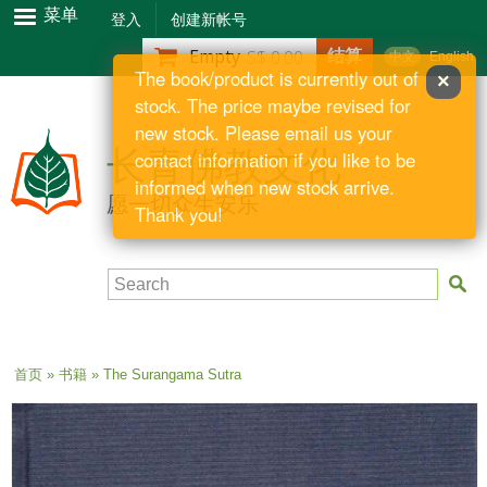
跳
菜单
登入
创建新帐号
转
结算
Empty
S$ 0.00
中文
English
到
The book/product is currently out of
×
主
stock. The price maybe revised for
要
new stock. Please email us your
内
长青佛教文化
contact information if you like to be
容
informed when new stock arrive.
愿一切众生安乐
Thank you!
Search
当前位置
首页
»
书籍
» The Surangama Sutra