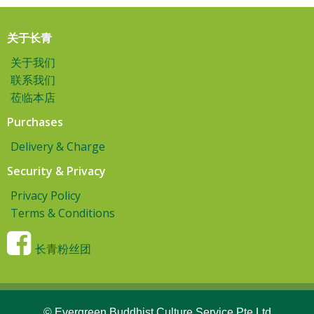
关于长青
关于我们
联系我们
莅临本店
Purchases
Delivery & Charge
Security & Privacy
Privacy Policy
Terms & Conditions
长青粉丝团
© Evergreen Buddhist Culture Service Pte Ltd