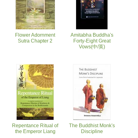
Flower Adornment
Amitabha Buddha's
Sutra Chapter 2
Forty-Eight Great
Vows(中/英)
Repentance Ritual of
The Buddhist Monk's
the Emperor Liang
Discipline