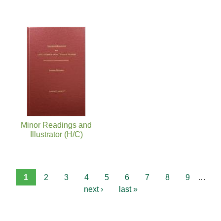
Minor Readings and
Illustrator (H/C)
1
2
3
4
5
6
7
8
9
…
next ›
last »