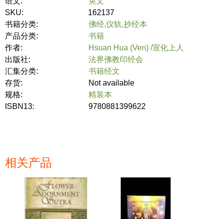
语文:
英文
SKU:
162137
书籍分类:
佛经,仪轨,抄经本
产品分类:
书籍
作者:
Hsuan Hua (Ven) /宣化上人
出版社:
法界佛教印经会
汇集分类:
书籍经文
存货:
Not available
规格:
精装本
ISBN13:
9780881399622
相关产品
页面