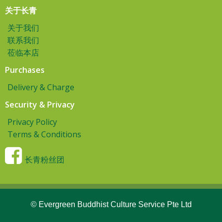
关于长青
关于我们
联系我们
莅临本店
Purchases
Delivery & Charge
Security & Privacy
Privacy Policy
Terms & Conditions
长青粉丝团
© Evergreen Buddhist Culture Service Pte Ltd