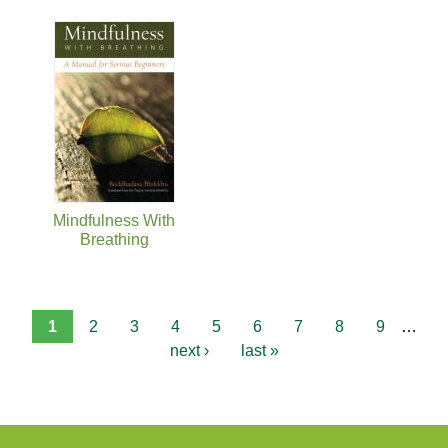
Mindfulness With
Breathing
1
2
3
4
5
6
7
8
9
…
next ›
last »