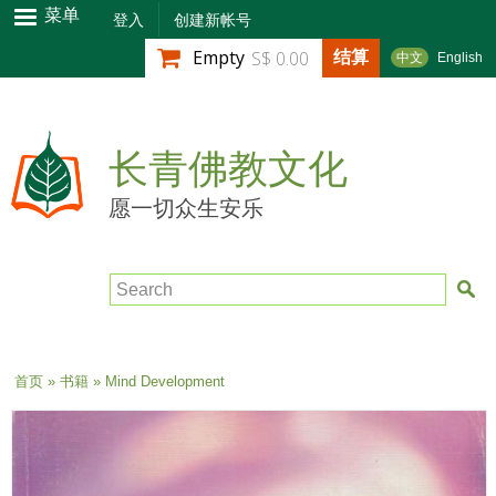
跳
菜单
登入
创建新帐号
转
结算
Empty
S$ 0.00
中文
English
到
主
要
内
长青佛教文化
容
愿一切众生安乐
Search
当前位置
首页
»
书籍
» Mind Development