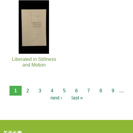
Liberated in Stillness
and Motion
1
2
3
4
5
6
7
8
9
…
next ›
last »