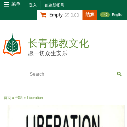
跳
菜单
登入
创建新帐号
转
结算
Empty
S$ 0.00
中文
English
到
主
要
内
长青佛教文化
容
愿一切众生安乐
Search
当前位置
首页
»
书籍
» Liberation