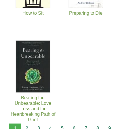
How to Sit
Preparing to Die
Bearing the
Unbearable: Love
,Loss and the
Heartbreaking Path of
Grief
1
2
3
4
5
6
7
8
9
…