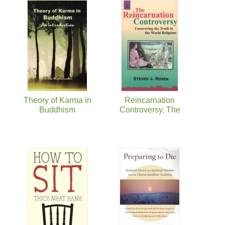
页面
Theory of Karma in
Reincarnation
Buddhism
Controversy, The