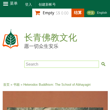
跳
菜单
登入
创建新帐号
转
结算
Empty
S$ 0.00
中文
English
到
主
要
内
长青佛教文化
容
愿一切众生安乐
Search
当前位置
首页
»
书籍
» Heterodox Buddhism: The School of Abhayagiri