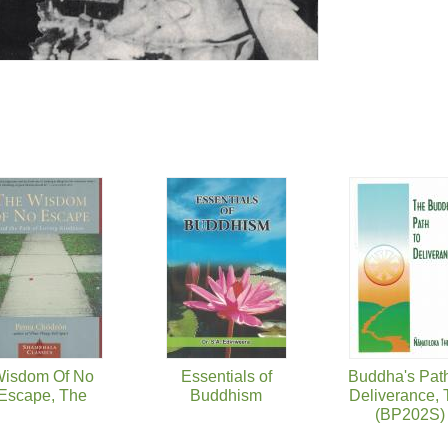
isdom Of No
Essentials of
Buddha's Pat
Escape, The
Buddhism
Deliverance,
(BP202S)