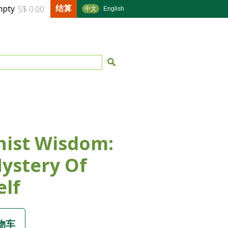
结算
mpty
S$ 0.00
中文
English
ist Wisdom:
ystery Of
elf