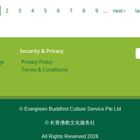
2
3
4
5
6
7
8
9
…
next ›
la
Security & Privacy
ge
Privacy Policy
Terms & Conditions
© Evergreen Buddhist Culture Service Pte Ltd
© 长青佛教文化服务社
All Rights Reserved 2026