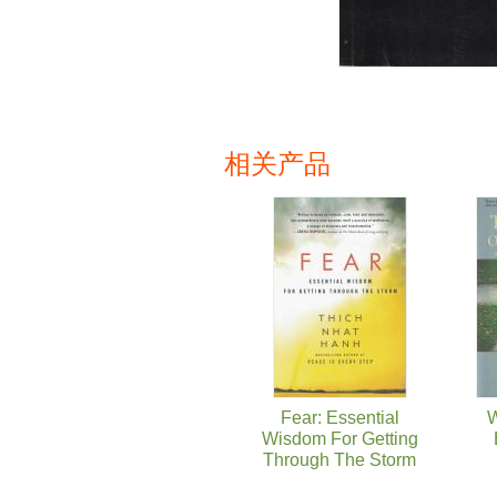
相关产品
页面
Fear: Essential
W
Wisdom For Getting
Through The Storm