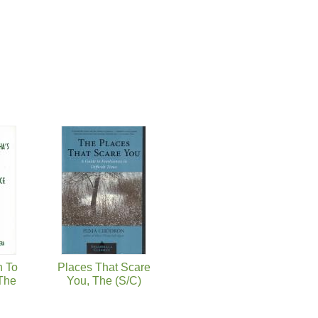
h To
Places That Scare
 The
You, The (S/C)