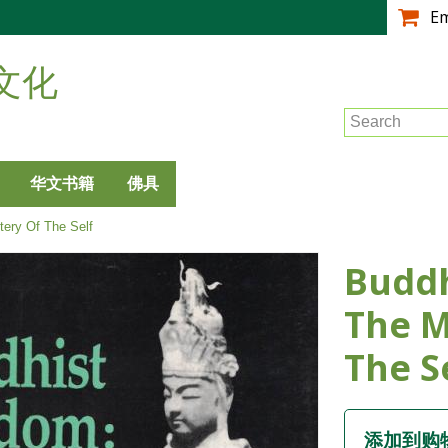
跳
E
转
到
文化
主
要
Search
内
容
华文书籍
佛具
ery Of The Self
Buddh
The M
The S