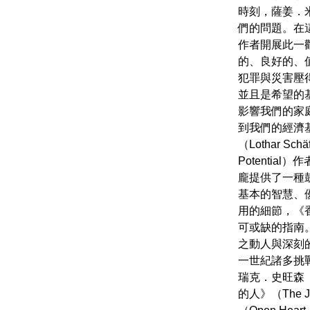
時刻，薩姜．
們的問題。在
作者開展此一
的、良好的、
犯罪與災害壓
並且是希望的
影響我們的家
到我們的經濟
（Lothar Sc
Potentia
龐提供了一種
基本的智慧、
用的細節，《
可或缺的指南
之動人與深刻
一世紀諸多挑
瑞克．史旺森（E
的人》（The J