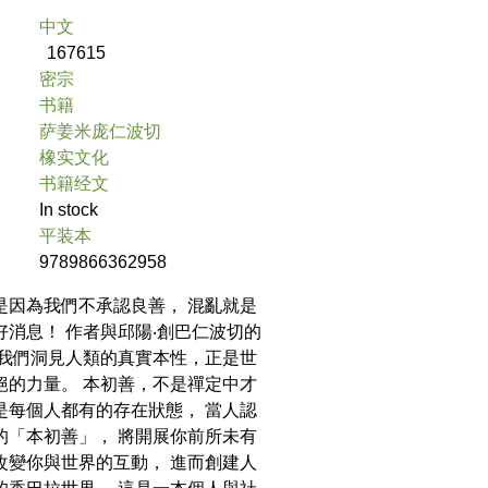
中文
167615
密宗
书籍
萨姜米庞仁波切
橡实文化
书籍经文
In stock
平装本
9789866362958
是因為我們不承認良善， 混亂就是
好消息！ 作者與邱陽‧創巴仁波切的
讓我們洞見人類的真實本性，正是世
絕的力量。 本初善，不是禪定中才
是每個人都有的存在狀態， 當人認
的「本初善」， 將開展你前所未有
改變你與世界的互動， 進而創建人