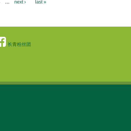
4
…
next ›
last »
长青粉丝团