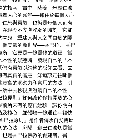
的香巴拉世界。 這是一本個人與社
缺的指南。書中，薩姜．米龐仁波
鼓舞人心的願景──那住於每個人心
、仁慈與勇氣，也就是每個人都有
，在現今不安與脆弱的時刻，它能
的本身，重建人與人之間自然的關
一個美麗的新世界──香巴拉。 香巴
處所，它更是一條靈修的道徑，當
己本性的疑惑時，發現自己的「本
我們有勇氣以純粹的感知去看、去
擁有真實的智慧，知道該走往哪個
他豐富的洞察力和實用的方法，引
生活中去檢視與澄清自己的本性，
巴拉原則」如何讓你保持開放的心
展前所未有的感官經驗；讓你明白
值及核心，並體驗一條通往幸福快
「香巴拉原則」是作者傳承自父親邱
切的心法，邱陽．創巴仁波切是當
，也是香巴拉佛教的創建者。書