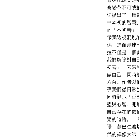
類與地球美好
會變革不可或
切提出了一種
中本初的智慧
的「本初善」
帶我透視混亂
係，進而創建
拉不僅是一個
我們解除對自
初善」，它讓
做自己，同時
方向。作者以
導我們從日常
同時顯示「香
靈與心智、開
自己存在的價
樂的道路。 
陽．創巴仁波
代的禪修大師