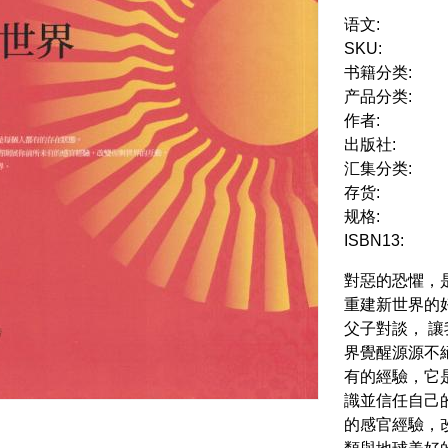
语文:
SKU:
书籍分类:
产品分类:
作者:
出版社:
汇集分类:
存货:
规格:
ISBN13:
對惡的恐懼，
重建新世界的
父子對談， 
界覺醒源源不
有的經驗，它
識並信任自己
的感官經驗，