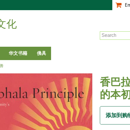
跳
E
转
到
文化
主
要
Search
内
容
华文书籍
佛具
善
香巴拉
的本