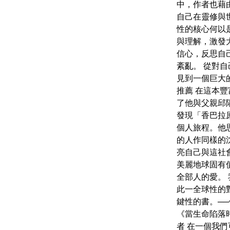
中，作者也藉
自己在靈修與
性的核心何以
與理解，激發
信心，反思自
紊亂。 從對
見到一個巨大
推薦 在這本
了他與父親邱
發現「香巴拉
個人旅程。他
的人作同樣的
亮自己與這社
美麗地球固有
全部人的愛。
此一全球性的
鍵性的書。──佩
《當生命陷落時》（
者 在一個我