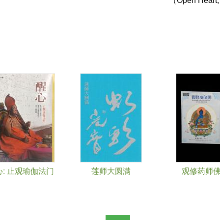
（Open Hear
心: 止观瑜伽法门
莲师大圆满
观修药师