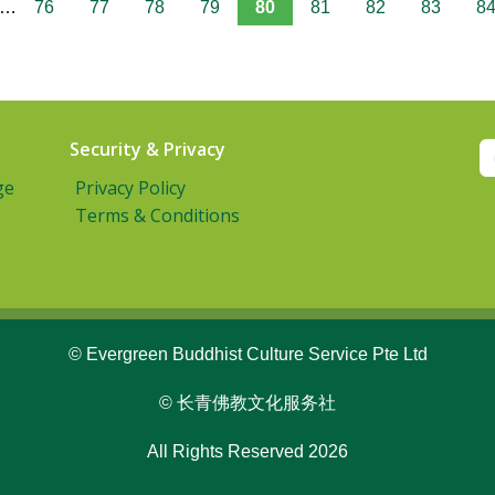
…
76
77
78
79
80
81
82
83
8
Security & Privacy
ge
Privacy Policy
Terms & Conditions
© Evergreen Buddhist Culture Service Pte Ltd
© 长青佛教文化服务社
All Rights Reserved 2026