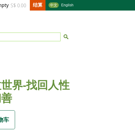
结算
mpty
S$ 0.00
中文
English
世界-找回人性
初善