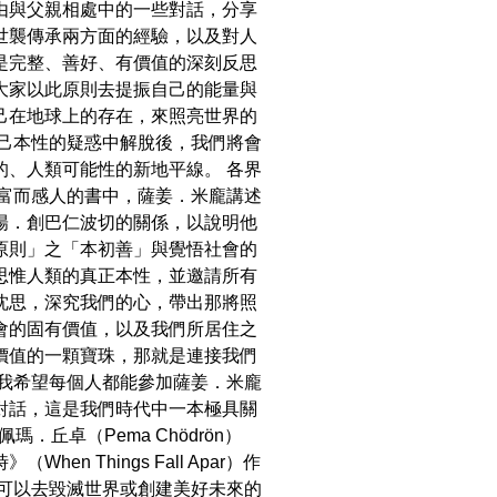
由與父親相處中的一些對話，分享
世襲傳承兩方面的經驗，以及對人
是完整、善好、有價值的深刻反思
大家以此原則去提振自己的能量與
己在地球上的存在，來照亮世界的
自己本性的疑惑中解脫後，我們將會
的、人類可能性的新地平線。 各界
豐富而感人的書中，薩姜．米龐講述
陽．創巴仁波切的關係，以說明他
原則」之「本初善」與覺悟社會的
思惟人類的真正本性，並邀請所有
沈思，深究我們的心，帶出那將照
會的固有價值，以及我們所居住之
價值的一顆寶珠，那就是連接我們
 我希望每個人都能參加薩姜．米龐
對話，這是我們時代中一本極具關
瑪．丘卓（Pema Chödrön）
When Things Fall Apar）作
們可以去毀滅世界或創建美好未來的