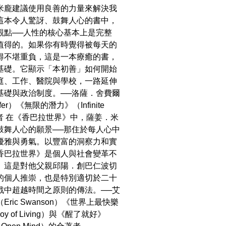
米龐建議使用良善的力量來解決我
這本令人驚訝、鼓舞人心的書中，
觀點──人性的核心基本上是完整
值得的。如果你有時覺得被每天的
得不堪重負，這是一本療癒的書，
基礎。它顯示「本初善」如何開始
庭、工作、醫院與學校，一路延伸
基礎與政治制度。──洛薩．舍費爾
häfer）《無限的潛力》（Infinite
l）作者 在《香巴拉世界》中，薩姜．米
鼓舞人心的願景──那住於每人心中
優雅與勇氣。以豐富的洞察力和實
香巴拉世界》是個人與社會變革不
。這是對他父親邱陽．創巴仁波切
的個人推崇，也是特別適切於二十
戰中超越時間之原則的傳法。──艾
ric Swanson）《世界上最快樂
oy of Living）與《醒了就好》