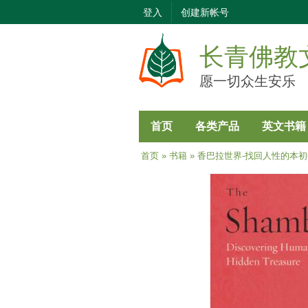
登入
创建新帐号
长青佛教
愿一切众生安乐
首页
各类产品
英文书籍
当前位置
首页
»
书籍
» 香巴拉世界-找回人性的本初