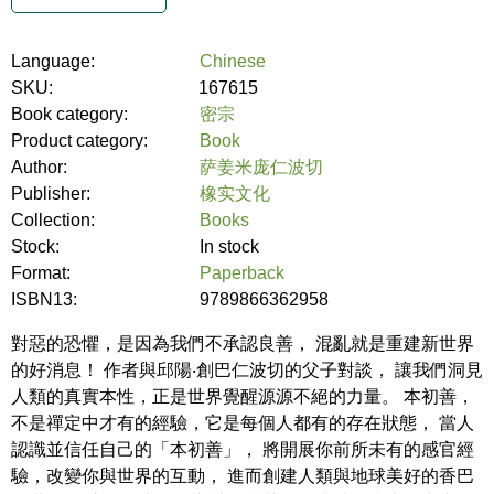
Language:
Chinese
SKU:
167615
Book category:
密宗
Product category:
Book
Author:
萨姜米庞仁波切
Publisher:
橡实文化
Collection:
Books
Stock:
In stock
Format:
Paperback
ISBN13:
9789866362958
對惡的恐懼，是因為我們不承認良善， 混亂就是重建新世界
的好消息！ 作者與邱陽‧創巴仁波切的父子對談， 讓我們洞見
人類的真實本性，正是世界覺醒源源不絕的力量。 本初善，
不是禪定中才有的經驗，它是每個人都有的存在狀態， 當人
認識並信任自己的「本初善」， 將開展你前所未有的感官經
驗，改變你與世界的互動， 進而創建人類與地球美好的香巴