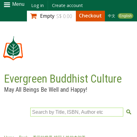
Skip to
Menu
Log in
Create account
main
Checkout
Empty
S$ 0.00
中文
English
content
Evergreen Buddhist Culture
May All Beings Be Well and Happy!
Search by Title, ISBN, Author etc