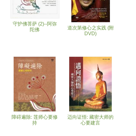
守护佛菩萨 (2)--阿弥
道次第修心之实践 (附
陀佛
DVD)
障碍遍除: 莲师心要修
迈向证悟: 藏密大师的
持
心要建言