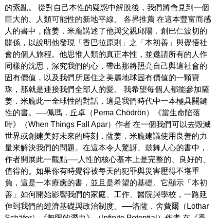
的紊亂。 從對自己本性的疑惑中解脫後，我們將會見到一個
巨大的、人類可能性的新地平線。 各界推薦 在這本豐富而感
人的書中，薩姜．米龐講述了他與父親邱陽．創巴仁波切的
關係，以說明他發現「香巴拉原則」之「本初善」與覺悟社
會的個人旅程。他思惟人類的真正本性，並邀請所有的人作
同樣的沈思，深究我們的心，帶出那將照亮自己與這社會的
固有價值，以及我們所居住之美麗地球固有價值的一顆寶
珠，那就是連接我們全部人的愛。 我希望每個人都能參加薩
姜．米龐此一全球性的對話，這是我們時代中一本極具關鍵
性的書。──佩瑪．丘卓（Pema Chödrön）《當生命陷落
時》（When Things Fall Apar）作者 在一個我們可以去毀滅
世界或創建美好未來的時刻，薩姜．米龐建議使用良善的力
量來解決我們的問題。在這本令人驚訝、鼓舞人心的書中，
作者開展此一觀點──人性的核心基本上是完整的、良好的、
值得的。如果你有時覺得被每天的犯罪與災害壓得不堪重
負，這是一本療癒的書，並且是希望的基礎。它顯示「本初
善」如何開始影響我們的家庭、工作、醫院與學校，一路延
伸到我們的經濟基礎與政治制度。──洛薩．舍費爾（Lothar
Schäfer）《無限的潛力》（Infinite Potential）作者 在《香