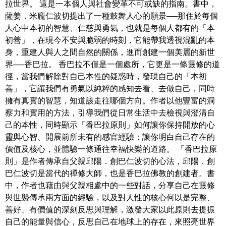
拉世界。 這是一本個人與社會變革不可或缺的指南。書中，
薩姜．米龐仁波切提出了一種鼓舞人心的願景──那住於每個
人心中本初的智慧、仁慈與勇氣，也就是每個人都有的「本
初善」，在現今不安與脆弱的時刻，它能帶我透視混亂的本
身，重建人與人之間自然的關係，進而創建一個美麗的新世
界──香巴拉。 香巴拉不僅是一個處所，它更是一條靈修的道
徑，當我們解除對自己本性的疑惑時，發現自己的「本初
善」，它讓我們有勇氣以純粹的感知去看、去做自己，同時
擁有真實的智慧，知道該走往哪個方向。作者以他豐富的洞
察力和實用的方法，引導我們從日常生活中去檢視與澄清自
己的本性，同時顯示「香巴拉原則」如何讓你保持開放的心
靈與心智、開展前所未有的感官經驗；讓你明白自己存在的
價值及核心，並體驗一條通往幸福快樂的道路。 「香巴拉原
則」是作者傳承自父親邱陽．創巴仁波切的心法，邱陽．創
巴仁波切是當代的禪修大師，也是香巴拉佛教的創建者。書
中，作者也藉由與父親相處中的一些對話，分享自己在靈修
與世襲傳承兩方面的經驗，以及對人性的核心何以是完整、
善好、有價值的深刻反思與理解，激發大家以此原則去提振
自己的能量與信心，反思自己在地球上的存在，來照亮世界