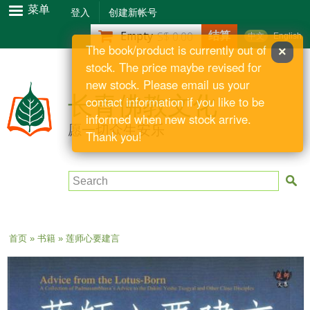
跳
菜单
登入
创建新帐号
转
结算
Empty
S$ 0.00
中文
English
到
The book/product is currently out of
×
主
stock. The price maybe revised for
要
new stock. Please email us your
内
长青佛教文化
contact information if you like to be
容
informed when new stock arrive.
愿一切众生安乐
Thank you!
Search
当前位置
首页
»
书籍
» 莲师心要建言