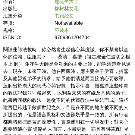
作者:
莲花生大士
出版社:
橡树林文化
汇集分类:
书籍经文
存货:
Not available
规格:
平装本
ISBN13:
9789861204734
閱讀蓮師法教時，你必然會生起信心與虔誠。你不禁會以全
然的信賴，臣服其下。──桑滇．嘉措（祖古鄔金仁波切之根
本上 師） 蓮花生大師是金剛乘的主要上師，能夠清楚看見過
去、現在、未來三時。他在西藏時，應主要弟子伊喜．措嘉
及其他親近弟子的請求，給予他們清楚而直接的心要教導。
蓮師出於廣大的慈悲心與智慧，指示伊喜．措嘉將這些珍貴
的教法記錄並埋藏起來 ，以利益未來的有緣及具格的弟子。
此書所涵括的教法，是從不同的伏藏教法中集結而成。這些
建言已跨越了數個世紀之久，且是在不同的地方被不同的人
所掘出的，但是語言風格和文法卻幾乎是一致的。所有行者
都應將這些建言的深奧性，實際運用在一切境況中；對真心
想要追隨心靈 道路的人而言，本書更是一部具有明確真理的