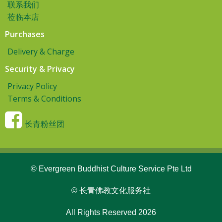
联系我们
莅临本店
Purchases
Delivery & Charge
Security & Privacy
Privacy Policy
Terms & Conditions
长青粉丝团
© Evergreen Buddhist Culture Service Pte Ltd
© 长青佛教文化服务社
All Rights Reserved 2026