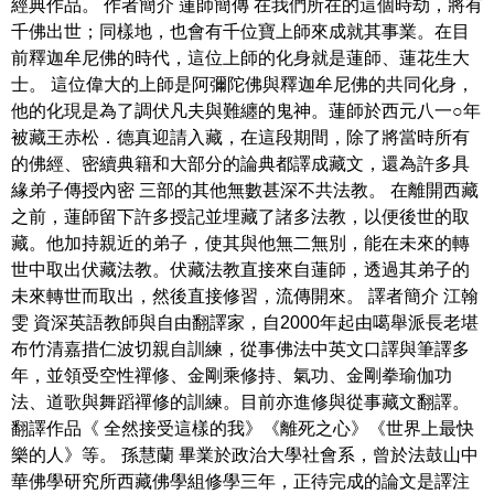
經典作品。 作者簡介 蓮師簡傳 在我們所在的這個時劫，將有
千佛出世；同樣地，也會有千位寶上師來成就其事業。在目
前釋迦牟尼佛的時代，這位上師的化身就是蓮師、蓮花生大
士。 這位偉大的上師是阿彌陀佛與釋迦牟尼佛的共同化身，
他的化現是為了調伏凡夫與難纏的鬼神。蓮師於西元八一○年
被藏王赤松．德真迎請入藏，在這段期間，除了將當時所有
的佛經、密續典籍和大部分的論典都譯成藏文，還為許多具
緣弟子傳授內密 三部的其他無數甚深不共法教。 在離開西藏
之前，蓮師留下許多授記並埋藏了諸多法教，以便後世的取
藏。他加持親近的弟子，使其與他無二無別，能在未來的轉
世中取出伏藏法教。伏藏法教直接來自蓮師，透過其弟子的
未來轉世而取出，然後直接修習，流傳開來。 譯者簡介 江翰
雯 資深英語教師與自由翻譯家，自2000年起由噶舉派長老堪
布竹清嘉措仁波切親自訓練，從事佛法中英文口譯與筆譯多
年，並領受空性禪修、金剛乘修持、氣功、金剛拳瑜伽功
法、道歌與舞蹈禪修的訓練。目前亦進修與從事藏文翻譯。
翻譯作品《 全然接受這樣的我》《離死之心》《世界上最快
樂的人》等。 孫慧蘭 畢業於政治大學社會系，曾於法鼓山中
華佛學研究所西藏佛學組修學三年，正待完成的論文是譯注