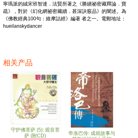
寧瑪派的絨宋班智達．法賢所著之《勝續祕密藏釋論．寶
疏》，對於《幻化網祕密藏續．甚深訣竅品》的闡述。為
《佛教經典100句：維摩詰經》編著 者之一。電郵地址：
hueilanskydancer
相关产品
页面
守护佛菩萨 (5): 观音菩
帝洛巴传: 成就故事与
萨 (附CD)