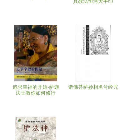
其教法恒河大手印
追求幸福的开始-萨迦
诸佛菩萨妙相名号经咒
法王教你如何修行