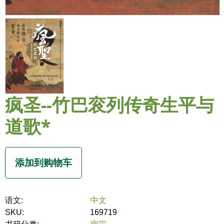
疯圣--竹巴衮列传奇生平与
道歌*
语文:
中文
SKU:
169719