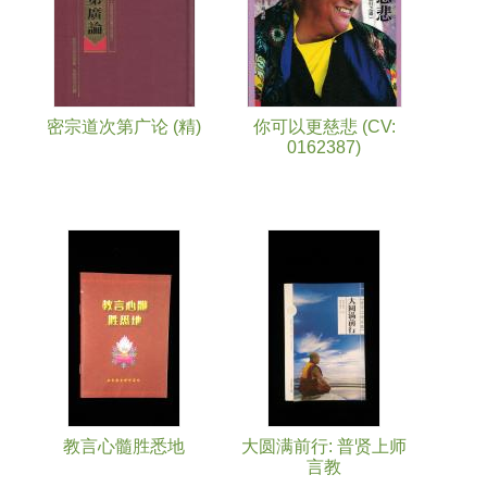
密宗道次第广论 (精)
你可以更慈悲 (CV:
0162387)
教言心髓胜悉地
大圆满前行: 普贤上师
言教