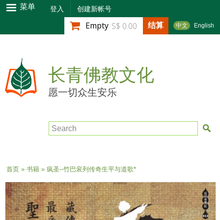
跳
菜单
登入
创建新帐号
转
结算
Empty
S$ 0.00
中文
English
到
主
要
内
长青佛教文化
容
愿一切众生安乐
Search
当前位置
首页
»
书籍
» 疯圣--竹巴衮列传奇生平与道歌*