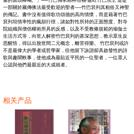
重的當頭棒喝。」──竹巴傳承精神領袖‧嘉旺竹巴法王 這是
一部關於藏傳佛法最受歡迎的聖者──竹巴袞列其粗俗又神聖
的傳記。書中沒有值得歌功頌德的高尚情懷，而是藉著竹巴
袞列坦情率性的瘋顛行徑，諸如對性所持的正面態度、對寺
院組織與僧侶權術所具的反感，以及不受教條規範的瑜伽士
生活方式等，向世人解密竹巴袞列的甚深思想，教示眾生反
思醒悟，得以出脫世間二元概念，離苦得樂。 竹巴袞列或許
不是最偉大的學者或哲學家，但他留下詼諧卻具啟發性的詩
歌與趣聞軼事，使他成為最貼近平民的一位聖者，一位眾人
公認與他們最親近的大成就者。
相关产品
页面