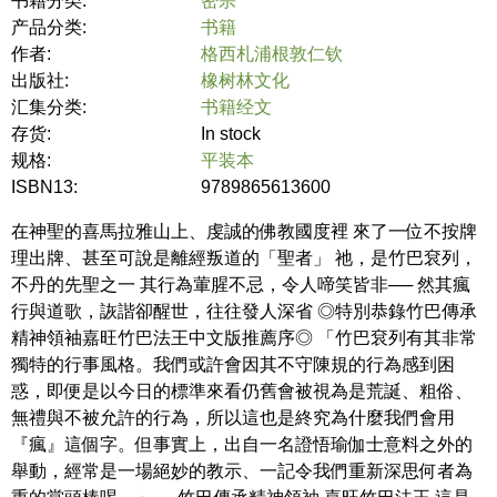
书籍分类:
密宗
产品分类:
书籍
作者:
格西札浦根敦仁钦
出版社:
橡树林文化
汇集分类:
书籍经文
存货:
In stock
规格:
平装本
ISBN13:
9789865613600
在神聖的喜馬拉雅山上、虔誠的佛教國度裡 來了一位不按牌
理出牌、甚至可說是離經叛道的「聖者」 祂，是竹巴袞列，
不丹的先聖之一 其行為葷腥不忌，令人啼笑皆非── 然其瘋
行與道歌，詼諧卻醒世，往往發人深省 ◎特別恭錄竹巴傳承
精神領袖嘉旺竹巴法王中文版推薦序◎ 「竹巴袞列有其非常
獨特的行事風格。我們或許會因其不守陳規的行為感到困
惑，即便是以今日的標準來看仍舊會被視為是荒誕、粗俗、
無禮與不被允許的行為，所以這也是終究為什麼我們會用
『瘋』這個字。但事實上，出自一名證悟瑜伽士意料之外的
舉動，經常是一場絕妙的教示、一記令我們重新深思何者為