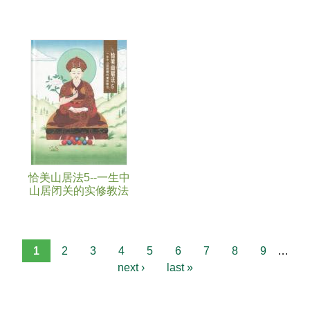
恰美山居法5--一生中
山居闭关的实修教法
1
2
3
4
5
6
7
8
9
…
next ›
last »