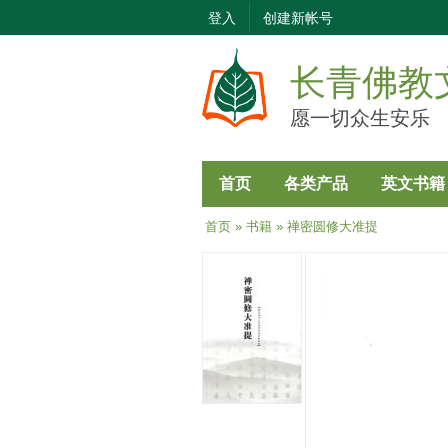
登入
创建新帐号
长青佛教
愿一切众生安乐
首页
各类产品
英文书籍
当前位置
首页
»
书籍
» 禅密圆修大准提