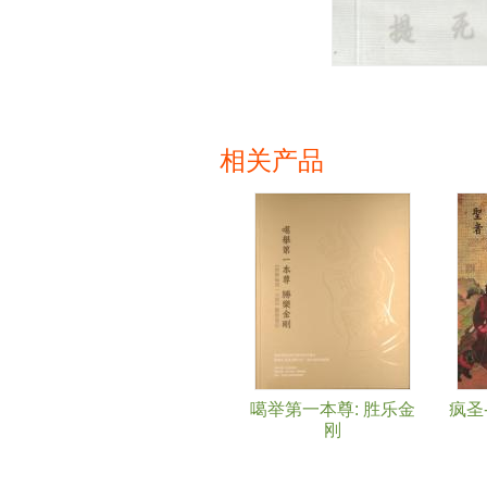
相关产品
页面
噶举第一本尊: 胜乐金
疯圣
刚