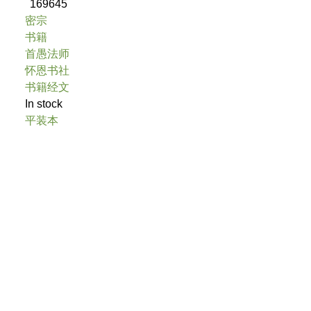
169645
密宗
书籍
首愚法师
怀恩书社
书籍经文
In stock
平装本