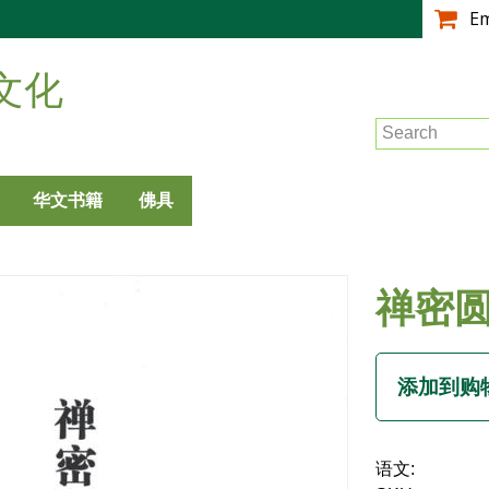
跳
E
转
到
文化
主
要
Search
内
容
华文书籍
佛具
禅密
语文: