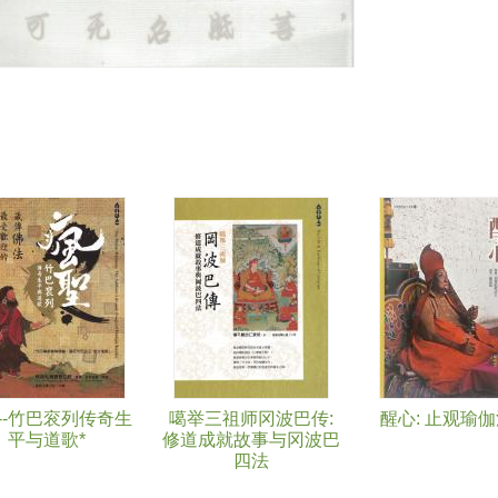
--竹巴衮列传奇生
噶举三祖师冈波巴传:
醒心: 止观瑜
平与道歌*
修道成就故事与冈波巴
四法