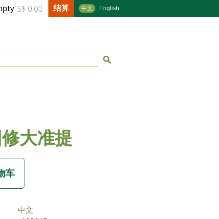
结算
mpty
S$ 0.00
中文
English
圆修大准提
中文