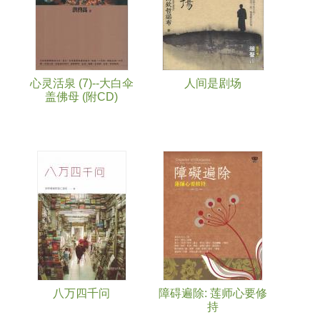
心灵活泉 (7)--大白伞
人间是剧场
盖佛母 (附CD)
八万四千问
障碍遍除: 莲师心要修
持