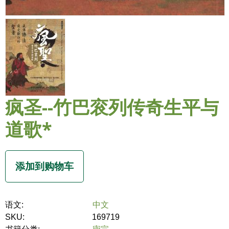
疯圣--竹巴衮列传奇生平与
道歌*
语文:
中文
SKU:
169719