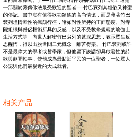
重的當頭棒喝。」──竹巴傳承精神領袖‧嘉旺竹巴法王 這是
一部關於藏傳佛法最受歡迎的聖者──竹巴袞列其粗俗又神聖
的傳記。書中沒有值得歌功頌德的高尚情懷，而是藉著竹巴
袞列坦情率性的瘋顛行徑，諸如對性所持的正面態度、對寺
院組織與僧侶權術所具的反感，以及不受教條規範的瑜伽士
生活方式等，向世人解密竹巴袞列的甚深思想，教示眾生反
思醒悟，得以出脫世間二元概念，離苦得樂。 竹巴袞列或許
不是最偉大的學者或哲學家，但他留下詼諧卻具啟發性的詩
歌與趣聞軼事，使他成為最貼近平民的一位聖者，一位眾人
公認與他們最親近的大成就者。
相关产品
页面