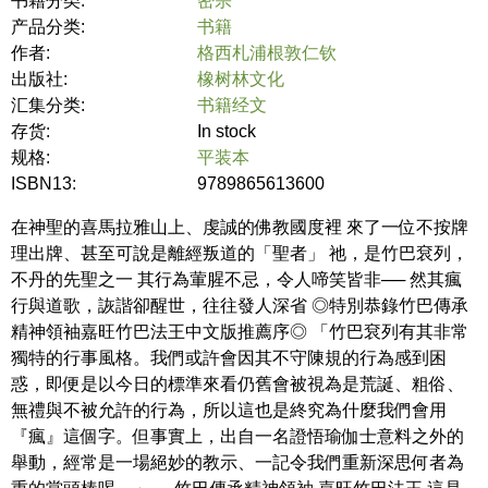
书籍分类:
密宗
产品分类:
书籍
作者:
格西札浦根敦仁钦
出版社:
橡树林文化
汇集分类:
书籍经文
存货:
In stock
规格:
平装本
ISBN13:
9789865613600
在神聖的喜馬拉雅山上、虔誠的佛教國度裡 來了一位不按牌
理出牌、甚至可說是離經叛道的「聖者」 祂，是竹巴袞列，
不丹的先聖之一 其行為葷腥不忌，令人啼笑皆非── 然其瘋
行與道歌，詼諧卻醒世，往往發人深省 ◎特別恭錄竹巴傳承
精神領袖嘉旺竹巴法王中文版推薦序◎ 「竹巴袞列有其非常
獨特的行事風格。我們或許會因其不守陳規的行為感到困
惑，即便是以今日的標準來看仍舊會被視為是荒誕、粗俗、
無禮與不被允許的行為，所以這也是終究為什麼我們會用
『瘋』這個字。但事實上，出自一名證悟瑜伽士意料之外的
舉動，經常是一場絕妙的教示、一記令我們重新深思何者為