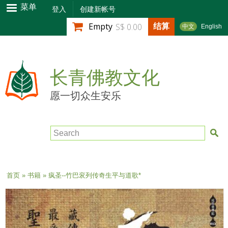
跳
菜单
登入
创建新帐号
转
结算
Empty
S$ 0.00
中文
English
到
主
要
内
长青佛教文化
容
愿一切众生安乐
Search
当前位置
首页
»
书籍
» 疯圣--竹巴衮列传奇生平与道歌*