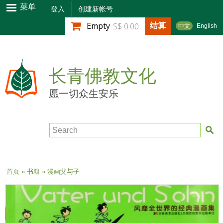
跳
菜单
登入
创建新帐号
转
结算
Empty
S$ 0.00
中文
English
到
主
要
内
长青佛教文化
容
愿一切众生安乐
Search
当前位置
首页
»
书籍
» 漫画父与子