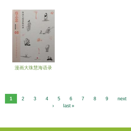
漫画大珠慧海语录
1
2
3
4
5
6
7
8
9
next
›
last »