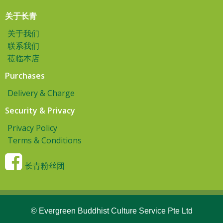
关于长青
关于我们
联系我们
莅临本店
Purchases
Delivery & Charge
Security & Privacy
Privacy Policy
Terms & Conditions
长青粉丝团
© Evergreen Buddhist Culture Service Pte Ltd