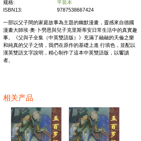
规格:
平装本
ISBN13:
9787538667424
一部以父子間的家庭故事為主題的幽默漫畫，靈感來自德國
漫畫大師埃·奧·卜勞恩與兒子克里斯蒂安日常生活中的真實趣
事。《父與子全集（中英雙語版）》充滿了融融的天倫之樂
和純真的父子之情，我們在原作的基礎上進 行填色，並配以
漢英雙語文字說明，精心制作了這本中英雙語版，以饗讀
者。
相关产品
页面