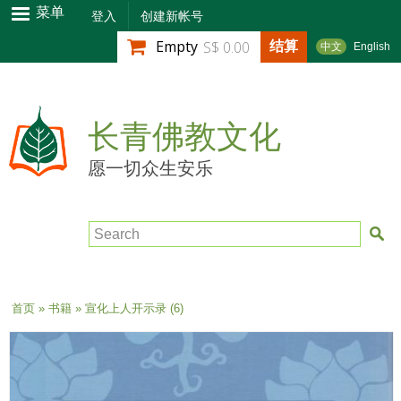
跳
菜单
登入
创建新帐号
转
结算
Empty
S$ 0.00
中文
English
到
主
要
内
长青佛教文化
容
愿一切众生安乐
Search
当前位置
首页
»
书籍
» 宣化上人开示录 (6)