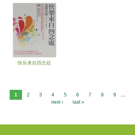
快乐来自四念处
1
2
3
4
5
6
7
8
9
…
next ›
last »