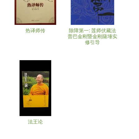
热译师传
除障第一: 莲师伏藏法
普巴金刚暨金刚薩埵实
修引导
法王论