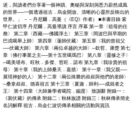
述，與讀者們分享著一個神蹟、奧秘與深刻洞悉力蔚然成風
的世界──一個透過祖古．烏金開放、清晰的心靈所反映出的
世界。」 －－丹尼爾．高曼（《EQ》作者） ■本書目錄 索
甲仁波切序 丹尼爾．高曼導讀 序言 序幕 第一章〈祖母的任
務〉 第二章〈西藏──佛國淨土〉 第三章〈岡波巴與早期的
巴戎噶舉上師〉 第四章〈蓮師伏藏〉 第五章〈我的曾祖父
──伏藏大師〉 第六章〈兩位卓越的大師〉─欽哲、康楚 第七
章〈佛行事業之主──第十五世噶瑪巴〉 第八章〈靈修之子〉
─噶美堪布、旺秋．多傑、哲旺．諾布 第九章〈我珍貴的祖
母〉 第十章〈我的上師桑天．嘉措〉 第十一章〈我父親──
展現神妙的人〉 第十二章〈兩位殊勝的叔叔與他們的老師〉
─桑拿叔叔、德喜祖古 第十三章〈夏迦．師利──成就者之
王〉 第十四章〈大師兼學者噶陀．錫度〉 致謝辭 附錄一：
《新伏藏》的傳承 附錄二：秋林族譜 附錄三：秋林傳承簡史
名詞解釋 祖古．烏金仁波切傳承相關的活動與資訊