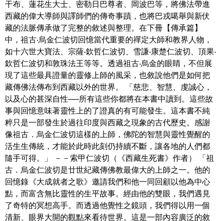
干布、蓮花生大士、密勒日巴尊者、岡波巴等，將佛法帶進
西藏的偉大導師與譯師們的傳奇事蹟，也將巴戎噶舉與新伏
藏的法脈傳承做了完整的敘述與整理。在下冊【傳承篇】
中，祖古‧烏金仁波切回憶當代重要的禪定大師和教界人物，
如十六世大寶法、宗薩‧欽哲仁波切、雪謙‧康楚仁波切、頂果‧
欽哲仁波切和敦珠法王等等。透過祖古‧烏金的眼睛，不但展
現了這些最具證量的靈修上師的風采，也敘說他們是如何把
藏傳佛法傳布到西藏以外的世界。 「慈悲、智慧、虔誠心，
以及心的甚深自性──所有這些你都將在本書中讀到。這些故
事與回憶意味著靈性上的了證真的有可能發生。這本書不純
粹只是一部發生於過往印度與西藏之現象的古代歷史。感謝
像祖古．烏金仁波切這樣的上師，佛陀的智慧與靈性覺醒的
活生生傳統，才能於此時此刻仍持續不斷，讓各地的人們都
隨手可得。」 －－索甲仁波切（《西藏生死書》作者） 「祖
古．烏金仁波切是廿世紀藏傳佛教最偉大的上師之一。他的
回憶錄《大成就者之歌》邀請我們和他一同回顧以他為中心
點，而富含無比靈性的生平故事。經由他的雙眼，我們遇見
了奇特的冥想高手。而透過他覺性之鏡頭，我們得以用一個
清新、眼界大開的觀點來看待世界。這是一部內容廣泛的敘