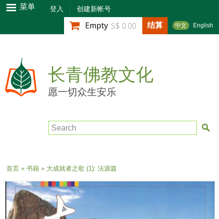
跳
菜单
登入
创建新帐号
转
结算
Empty
S$ 0.00
中文
English
到
主
要
内
长青佛教文化
容
愿一切众生安乐
Search
当前位置
首页
»
书籍
» 大成就者之歌 (1): 法源篇