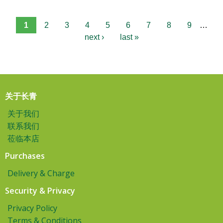
1
2
3
4
5
6
7
8
9
…
next ›
last »
关于长青
关于我们
联系我们
莅临本店
Purchases
Delivery & Charge
Security & Privacy
Privacy Policy
Terms & Conditions