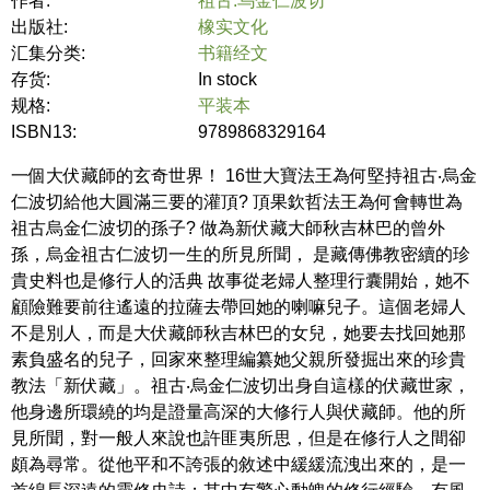
作者:
祖古.乌金仁波切
出版社:
橡实文化
汇集分类:
书籍经文
存货:
In stock
规格:
平装本
ISBN13:
9789868329164
一個大伏藏師的玄奇世界！ 16世大寶法王為何堅持祖古‧烏金
仁波切給他大圓滿三要的灌頂? 頂果欽哲法王為何會轉世為
祖古烏金仁波切的孫子? 做為新伏藏大師秋吉林巴的曾外
孫，烏金祖古仁波切一生的所見所聞， 是藏傳佛教密續的珍
貴史料也是修行人的活典 故事從老婦人整理行囊開始，她不
顧險難要前往遙遠的拉薩去帶回她的喇嘛兒子。這個老婦人
不是別人，而是大伏藏師秋吉林巴的女兒，她要去找回她那
素負盛名的兒子，回家來整理編纂她父親所發掘出來的珍貴
教法「新伏藏」。祖古‧烏金仁波切出身自這樣的伏藏世家，
他身邊所環繞的均是證量高深的大修行人與伏藏師。他的所
見所聞，對一般人來說也許匪夷所思，但是在修行人之間卻
頗為尋常。從他平和不誇張的敘述中緩緩流洩出來的，是一