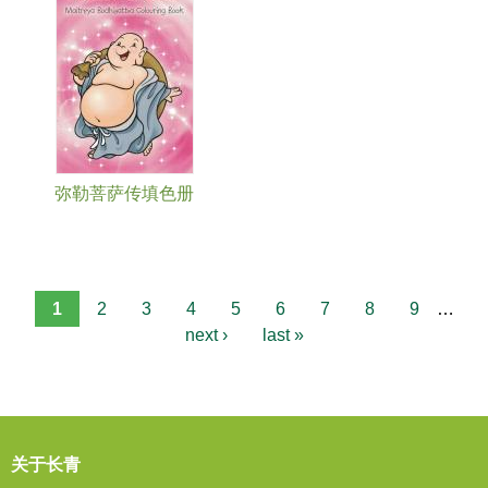
弥勒菩萨传填色册
1
2
3
4
5
6
7
8
9
…
next ›
last »
关于长青