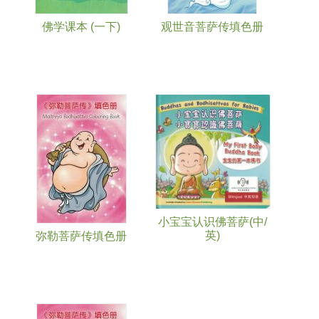
佛学课本 (一下)
观世音菩萨传填色册
小宝宝认识佛菩萨(中/
英)
弥勒菩萨传填色册