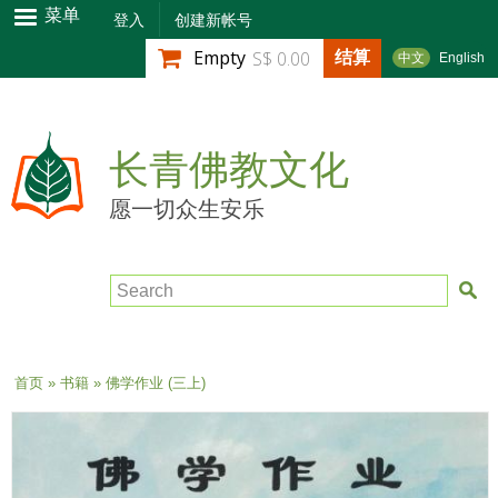
跳
菜单
登入
创建新帐号
转
结算
Empty
S$ 0.00
中文
English
到
主
要
内
长青佛教文化
容
愿一切众生安乐
Search
当前位置
首页
»
书籍
» 佛学作业 (三上)