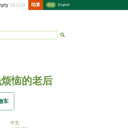
结算
mpty
S$ 0.00
中文
English
钱烦恼的老后
中文