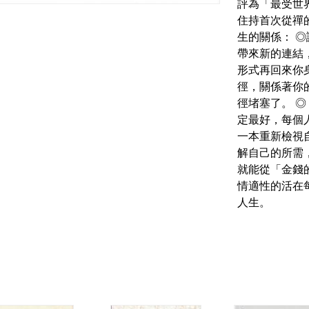
評為「最受世
住持首次從禪
生的關係： 
帶來新的連結
形式再回來你
徑，關係著你
徑堵塞了。 
定最好，每個
一本重新檢視
解自己的所需
就能從「金錢
情適性的活在
人生。