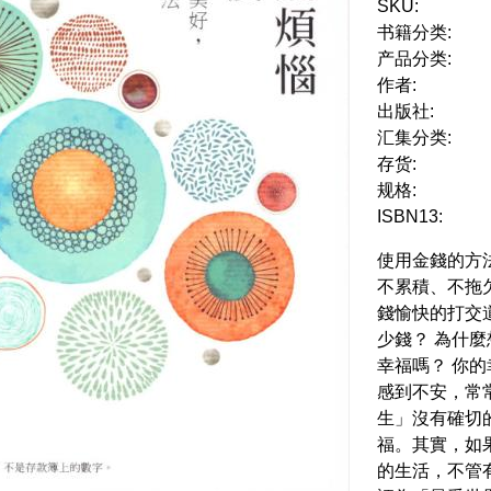
SKU:
书籍分类:
产品分类:
作者:
出版社:
汇集分类:
存货:
规格:
ISBN13:
使用金錢的方
不累積、不拖
錢愉快的打交
少錢？ 為什
幸福嗎？ 你
感到不安，常
生」沒有確切
福。其實，如
的生活，不管