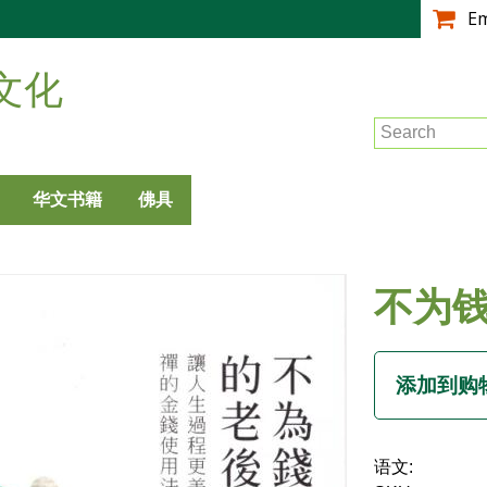
跳
E
转
到
文化
主
要
Search
内
容
华文书籍
佛具
不为
语文: