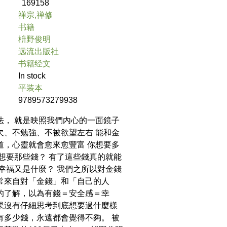
169158
禅宗,禅修
书籍
枡野俊明
远流出版社
书籍经文
In stock
平装本
9789573279938
法， 就是映照我們內心的一面鏡子
欠、不勉強、不被欲望左右 能和金
道，心靈就會愈來愈豐富 你想要多
麼想要那些錢？ 有了這些錢真的就能
的幸福又是什麼？ 我們之所以對金錢
常來自對「金錢」和「自己的人
的了解，以為有錢＝安全感＝幸
果沒有仔細思考到底想要過什麼樣
有多少錢，永遠都會覺得不夠。 被