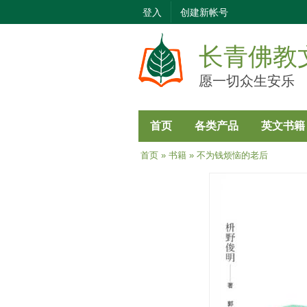
登入
创建新帐号
长青佛教
愿一切众生安乐
首页
各类产品
英文书籍
当前位置
首页
»
书籍
» 不为钱烦恼的老后