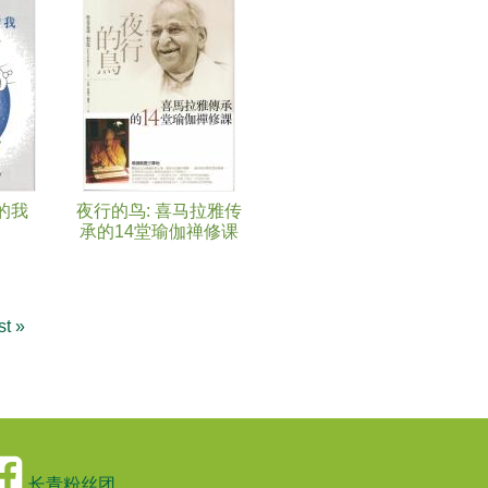
的我
夜行的鸟: 喜马拉雅传
承的14堂瑜伽禅修课
st »
长青粉丝团