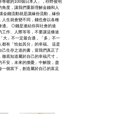
界尊敬的100個日本人」，枡野俊明
的角度，讓我們重新理解金錢和人
◎讓金錢流動就是讓緣份流動，緣份
，人生就會變不同，錢也會以各種
身邊。 ◎錢是連結你與社會的途
的工作、人際等等，不要讓這條途
◎「大」不一定最合適，「多」不一
人都有「恰如其分」的幸福。 這是
自己生存之道的書，當我們真正了
，徹底知道屬於自己的幸福尺寸，
的不安，未來的擔憂」中解脫，盡
每一個當下，創造屬於自己的富足