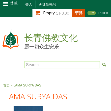
跳
菜单
登入
创建新帐号
转
结算
Empty
S$ 0.00
中文
English
到
主
要
内
长青佛教文化
容
愿一切众生安乐
Search
当前位置
首页
» LAMA SURYA DAS
LAMA SURYA DAS