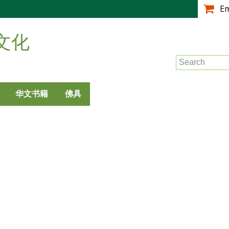
跳
E
转
到
文化
主
要
Search
内
容
华文书籍
佛具