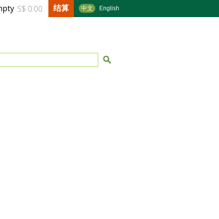
结算
mpty
S$ 0.00
中文
English