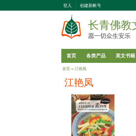
登入
创建新帐号
长青佛教
愿一切众生安乐
首页
各类产品
英文书籍
当前位置
首页
» 江艳凤
江艳凤