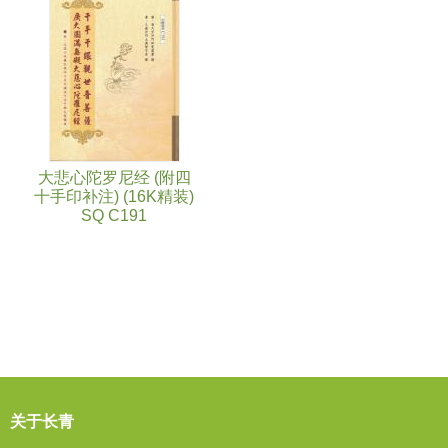
大悲心陀罗尼经 (附四
十手印补注) (16K精装)
SQ C191
关于长青