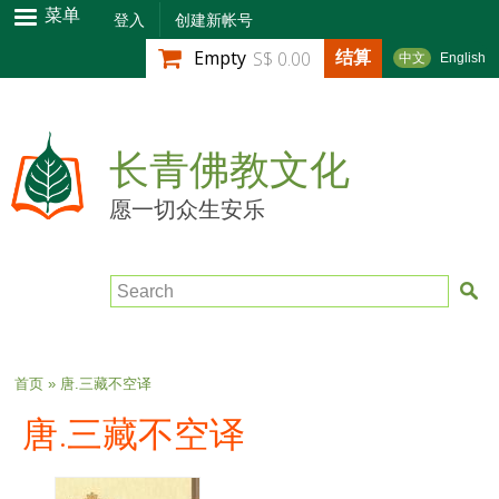
跳
菜单
登入
创建新帐号
转
结算
Empty
S$ 0.00
中文
English
到
主
要
内
长青佛教文化
容
愿一切众生安乐
Search
当前位置
首页
» 唐.三藏不空译
唐.三藏不空译