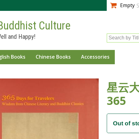
Skip to
Empty
S
main
content
Buddhist Culture
ell and Happy!
Search by Tit
glish Books
Chinese Books
Accessories
星云
365