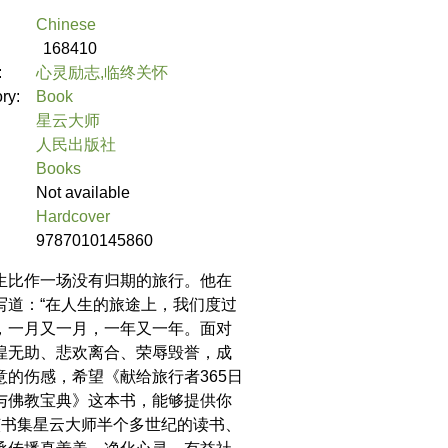
Chinese
168410
:
心灵励志,临终关怀
ory:
Book
星云大师
人民出版社
Books
Not available
Hardcover
9787010145860
生比作一场没有归期的旅行。他在
写道：“在人生的旅途上，我们度过
，一月又一月，一年又一年。面对
徨无助、悲欢离合、荣辱毁誉，成
意的伤感，希望《献给旅行者365日
与佛教宝典》这本书，能够提供你
 该书集星云大师半个多世纪的读书、