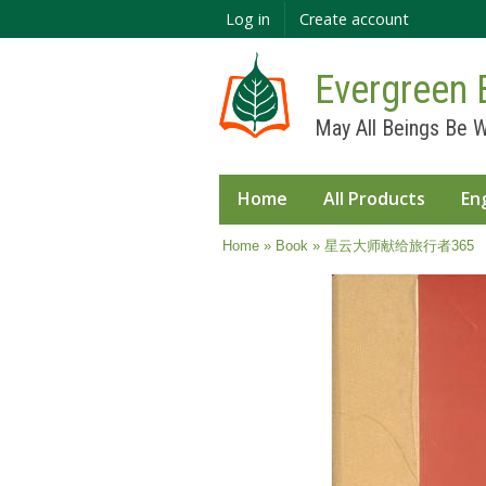
Log in
Create account
Evergreen 
May All Beings Be W
Home
All Products
En
You are here
Home
»
Book
» 星云大师献给旅行者365