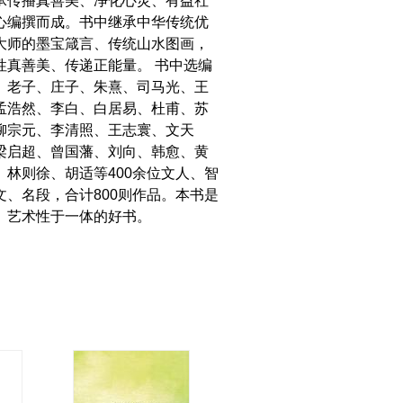
承传播真善美、净化心灵、有益社
心编撰而成。书中继承中华传统优
大师的墨宝箴言、传统山水图画，
性真善美、传递正能量。 书中选编
、老子、庄子、朱熹、司马光、王
孟浩然、李白、白居易、杜甫、苏
柳宗元、李清照、王志寰、文天
梁启超、曾国藩、刘向、韩愈、黄
、林则徐、胡适等400余位文人、智
文、名段，合计800则作品。本书是
、艺术性于一体的好书。