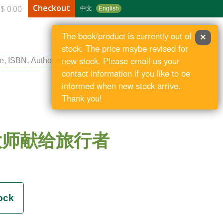
Checkout
$ 0.00
中文
English
The book/product is currently out of
×
stock. The price maybe revised for
le, ISBN, Author etc
new stock. Please email us your
contact information if you like to be
informed when new stock arrive.
Thank you!
大师献给旅行者