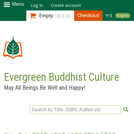
Skip to
Menu
Log in
Create account
main
Checkout
Empty
S$ 0.00
中文
English
content
Evergreen Buddhist Culture
May All Beings Be Well and Happy!
Search by Title, ISBN, Author etc