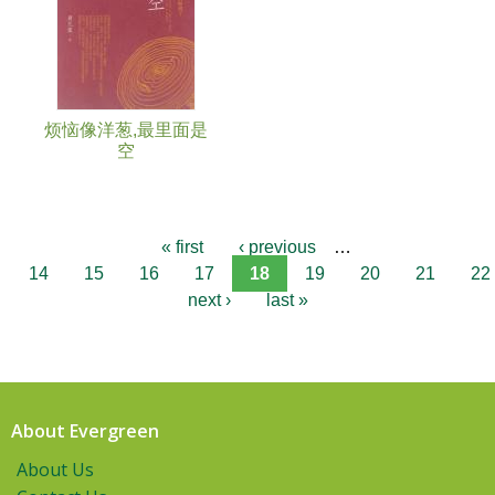
烦恼像洋葱,最里面是
空
« first
‹ previous
…
14
15
16
17
18
19
20
21
22
next ›
last »
About Evergreen
About Us