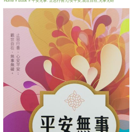
You are here
Home
»
Book
» 平安无事: 止恶行善,心安平安,观世自在,无事无碍