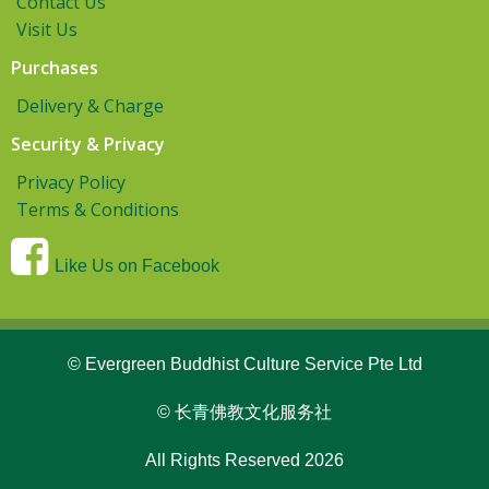
Contact Us
Visit Us
Purchases
Delivery & Charge
Security & Privacy
Privacy Policy
Terms & Conditions
Like Us on Facebook
© Evergreen Buddhist Culture Service Pte Ltd
© 长青佛教文化服务社
All Rights Reserved 2026