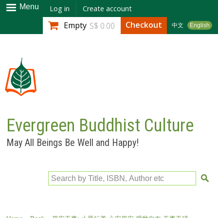
Skip to
Menu
Log in
Create account
main
Checkout
Empty
S$ 0.00
中文
English
content
Evergreen Buddhist Culture
May All Beings Be Well and Happy!
Search by Title, ISBN, Author etc