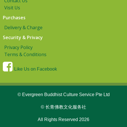
Contact Us
Visit Us
Purchases
Delivery & Charge
Security & Privacy
Privacy Policy
Terms & Conditions
Like Us on Facebook
© Evergreen Buddhist Culture Service Pte Ltd
© 长青佛教文化服务社
All Rights Reserved 2026