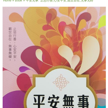
You are here
Home
»
Book
» 平安无事: 止恶行善,心安平安,观世自在,无事无碍