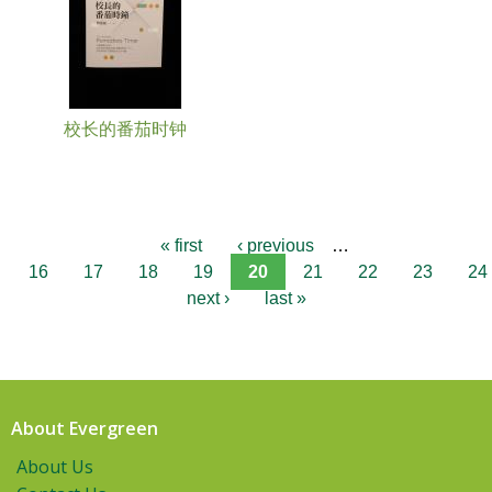
校长的番茄时钟
« first
‹ previous
…
16
17
18
19
20
21
22
23
24
next ›
last »
About Evergreen
About Us