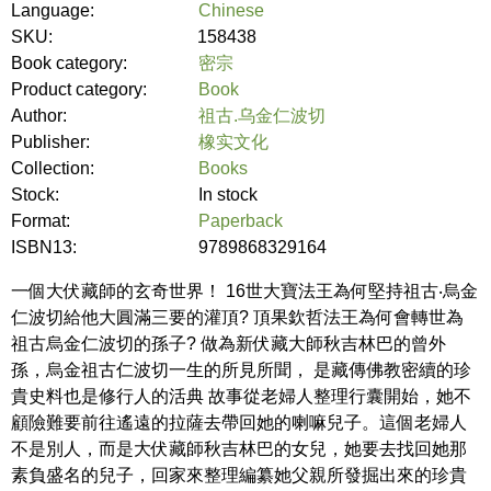
Language:
Chinese
SKU:
158438
Book category:
密宗
Product category:
Book
Author:
祖古.乌金仁波切
Publisher:
橡实文化
Collection:
Books
Stock:
In stock
Format:
Paperback
ISBN13:
9789868329164
一個大伏藏師的玄奇世界！ 16世大寶法王為何堅持祖古‧烏金
仁波切給他大圓滿三要的灌頂? 頂果欽哲法王為何會轉世為
祖古烏金仁波切的孫子? 做為新伏藏大師秋吉林巴的曾外
孫，烏金祖古仁波切一生的所見所聞， 是藏傳佛教密續的珍
貴史料也是修行人的活典 故事從老婦人整理行囊開始，她不
顧險難要前往遙遠的拉薩去帶回她的喇嘛兒子。這個老婦人
不是別人，而是大伏藏師秋吉林巴的女兒，她要去找回她那
素負盛名的兒子，回家來整理編纂她父親所發掘出來的珍貴