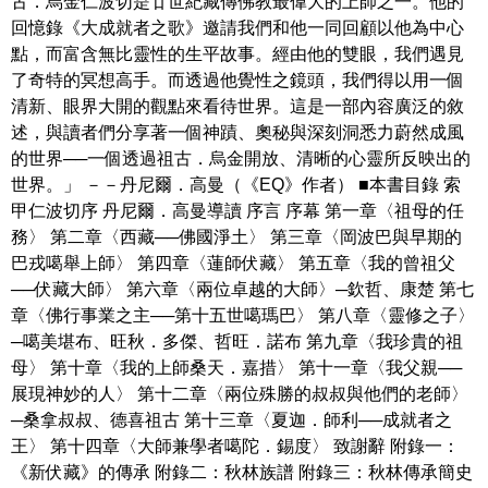
古．烏金仁波切是廿世紀藏傳佛教最偉大的上師之一。他的
回憶錄《大成就者之歌》邀請我們和他一同回顧以他為中心
點，而富含無比靈性的生平故事。經由他的雙眼，我們遇見
了奇特的冥想高手。而透過他覺性之鏡頭，我們得以用一個
清新、眼界大開的觀點來看待世界。這是一部內容廣泛的敘
述，與讀者們分享著一個神蹟、奧秘與深刻洞悉力蔚然成風
的世界──一個透過祖古．烏金開放、清晰的心靈所反映出的
世界。」 －－丹尼爾．高曼（《EQ》作者） ■本書目錄 索
甲仁波切序 丹尼爾．高曼導讀 序言 序幕 第一章〈祖母的任
務〉 第二章〈西藏──佛國淨土〉 第三章〈岡波巴與早期的
巴戎噶舉上師〉 第四章〈蓮師伏藏〉 第五章〈我的曾祖父
──伏藏大師〉 第六章〈兩位卓越的大師〉─欽哲、康楚 第七
章〈佛行事業之主──第十五世噶瑪巴〉 第八章〈靈修之子〉
─噶美堪布、旺秋．多傑、哲旺．諾布 第九章〈我珍貴的祖
母〉 第十章〈我的上師桑天．嘉措〉 第十一章〈我父親──
展現神妙的人〉 第十二章〈兩位殊勝的叔叔與他們的老師〉
─桑拿叔叔、德喜祖古 第十三章〈夏迦．師利──成就者之
王〉 第十四章〈大師兼學者噶陀．錫度〉 致謝辭 附錄一：
《新伏藏》的傳承 附錄二：秋林族譜 附錄三：秋林傳承簡史