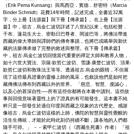
（Erik Pema Kunsang）與馬西亞．賓德．舒密特（Marcia
Binder Schmidt）花費14年時間，記述完成，全書近32萬
字，分上冊【法源篇】與下冊【傳承篇】。在上冊【法源
篇】中，祖古．烏金仁波切詳述了八世紀以來，包括松贊．
干布、蓮花生大士、密勒日巴尊者、岡波巴等，將佛法帶進
西藏的偉大導師與譯師們的傳奇事蹟，也將巴戎噶舉與新伏
藏的法脈傳承做了完整的敘述與整理。在下冊【傳承篇】
中，祖古‧烏金仁波切回憶當代重要的禪定大師和教界人物，
如十六世大寶法、宗薩‧欽哲仁波切、雪謙‧康楚仁波切、頂果‧
欽哲仁波切和敦珠法王等等。透過祖古‧烏金的眼睛，不但展
現了這些最具證量的靈修上師的風采，也敘說他們是如何把
藏傳佛法傳布到西藏以外的世界。 「慈悲、智慧、虔誠心，
以及心的甚深自性──所有這些你都將在本書中讀到。這些故
事與回憶意味著靈性上的了證真的有可能發生。這本書不純
粹只是一部發生於過往印度與西藏之現象的古代歷史。感謝
像祖古．烏金仁波切這樣的上師，佛陀的智慧與靈性覺醒的
活生生傳統，才能於此時此刻仍持續不斷，讓各地的人們都
隨手可得。」 －－索甲仁波切（《西藏生死書》作者） 「祖