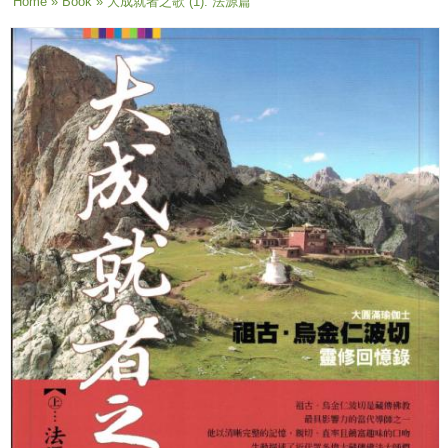
You are here
Home
»
Book
» 大成就者之歌 (1): 法源篇