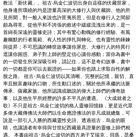
教法「新伏藏」。祖古‧烏金仁波切出身自這樣的伏藏世家，
他身邊所環繞的均是證量高深的大修行人與伏藏師。他的所
見所聞，對一般人來說也許匪夷所思，但是在修行人之間卻
頗為尋常。從他平和不誇張的敘述中緩緩流洩出來的，是一
首綿長深遠的靈修史詩；其中有驚心動魄的修行經驗、有風
趣幽默的行者風範、有人性的掙扎與轉化、也有靈性的錘鍊
與提昇；不可思議的轉世故事讓你屏息、大修行人的特異行
逕讓你困惑、弟子對上師的堅定信心讓你感動；當你為書中
的一切發生所深深吸引時，請記住，這不是奇幻故事，書中
的一切都是你可以去親證的――如果你也踏上求取自性的解
脫之路。 祖古･烏金仁波切以其清晰、完整的記憶，親切、直
率且饒富趣味的口吻，所生動口述的，關於他所承繼的法脈
傳承、薩藏家族、他所認識或聽說的偉大上師們的傳奇故
事，以及他生平所經歷的許多不平凡的遭遇。 《大成就者之
歌》不只是祖古･烏金仁波切的格人靈修回憶錄，更是近代眾
多偉大藏傳佛法大師們以生命應證佛法的非凡成就總集，可
說是一部引人入勝的西藏靈性史詩。透過祖古．烏金的眼
睛，也讓讀者有幸得與廿世紀西藏最具證量的靈修上師們相
遇。 本書由祖古･烏金仁波切的西方弟子艾瑞克．貝瑪．昆桑