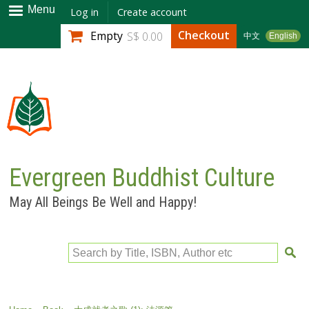
Skip to
Menu
Log in
Create account
main
Checkout
Empty
S$ 0.00
中文
English
content
Evergreen Buddhist Culture
May All Beings Be Well and Happy!
Search by Title, ISBN, Author etc