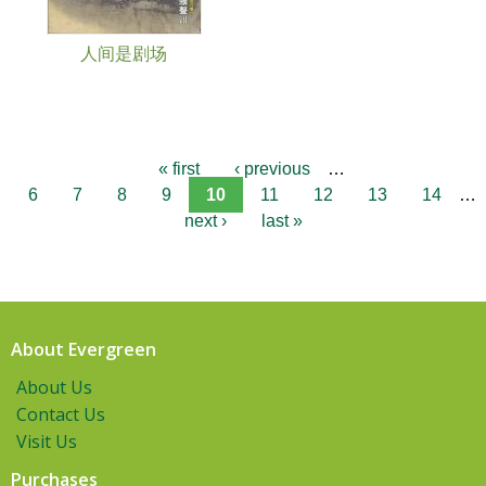
人间是剧场
« first
‹ previous
…
6
7
8
9
10
11
12
13
14
…
next ›
last »
About Evergreen
About Us
Contact Us
Visit Us
Purchases