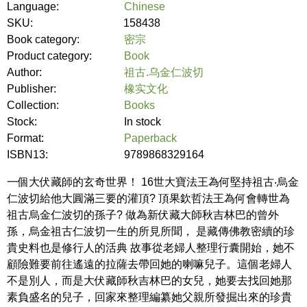
Language:
Chinese
SKU:
158438
Book category:
密宗
Product category:
Book
Author:
祖古.乌金仁波切
Publisher:
橡实文化
Collection:
Books
Stock:
In stock
Format:
Paperback
ISBN13:
9789868329164
一個大伏藏師的玄奇世界！ 16世大寶法王為何堅持祖古‧烏金
仁波切給他大圓滿三要的灌頂? 頂果欽哲法王為何會轉世為
祖古烏金仁波切的孫子? 做為新伏藏大師秋吉林巴的曾外
孫，烏金祖古仁波切一生的所見所聞， 是藏傳佛教密續的珍
貴史料也是修行人的活典 故事從老婦人整理行囊開始，她不
顧險難要前往遙遠的拉薩去帶回她的喇嘛兒子。這個老婦人
不是別人，而是大伏藏師秋吉林巴的女兒，她要去找回她那
素負盛名的兒子，回家來整理編纂她父親所發掘出來的珍貴