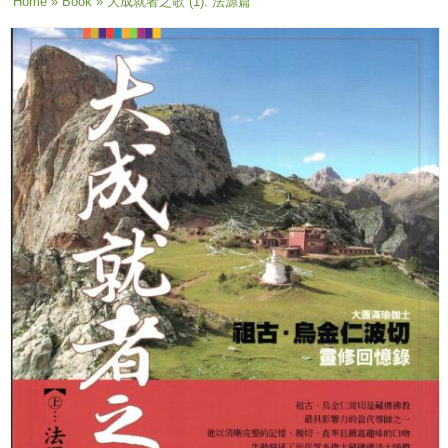
You are here
Home
»
Book
» 大成就者之歌 (1): 法源篇