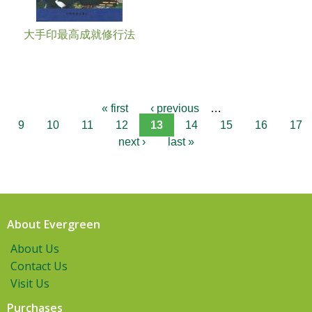
大手印最高成就修行法
« first
‹ previous
…
9
10
11
12
13
14
15
16
17
next ›
last »
About Evergreen
About Us
Contact Us
Visit Us
Purchases