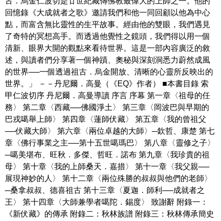
古．烏金仁波切是廿世紀藏傳佛教最偉大的上師之一。他的
回憶錄《大成就者之歌》邀請我們和他一同回顧以他為中心
點，而富含無比靈性的生平故事。經由他的雙眼，我們遇見
了奇特的冥想高手。而透過他覺性之鏡頭，我們得以用一個
清新、眼界大開的觀點來看待世界。這是一部內容廣泛的敘
述，與讀者們分享著一個神蹟、奧秘與深刻洞悉力蔚然成風
的世界──一個透過祖古．烏金開放、清晰的心靈所反映出的
世界。」 －－丹尼爾．高曼（《EQ》作者） ■本書目錄 索
甲仁波切序 丹尼爾．高曼導讀 序言 序幕 第一章〈祖母的任
務〉 第二章〈西藏──佛國淨土〉 第三章〈岡波巴與早期的
巴戎噶舉上師〉 第四章〈蓮師伏藏〉 第五章〈我的曾祖父
──伏藏大師〉 第六章〈兩位卓越的大師〉─欽哲、康楚 第七
章〈佛行事業之主──第十五世噶瑪巴〉 第八章〈靈修之子〉
─噶美堪布、旺秋．多傑、哲旺．諾布 第九章〈我珍貴的祖
母〉 第十章〈我的上師桑天．嘉措〉 第十一章〈我父親──
展現神妙的人〉 第十二章〈兩位殊勝的叔叔與他們的老師〉
─桑拿叔叔、德喜祖古 第十三章〈夏迦．師利──成就者之
王〉 第十四章〈大師兼學者噶陀．錫度〉 致謝辭 附錄一：
《新伏藏》的傳承 附錄二：秋林族譜 附錄三：秋林傳承簡史