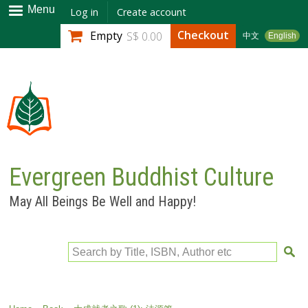
Skip to
Menu
Log in
Create account
main
Checkout
Empty
S$ 0.00
中文
English
content
Evergreen Buddhist Culture
May All Beings Be Well and Happy!
Search by Title, ISBN, Author etc