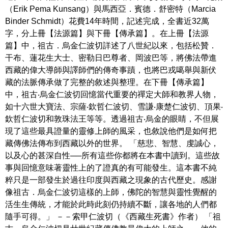
（Erik Pema Kunsang）與馬西亞．賓德．舒密特（Marcia
Binder Schmidt）花費14年時間，記述完成，全書近32萬
字，分上冊【法源篇】與下冊【傳承篇】。在上冊【法源
篇】中，祖古．烏金仁波切詳述了八世紀以來，包括松贊．
干布、蓮花生大士、密勒日巴尊者、岡波巴等，將佛法帶進
西藏的偉大導師與譯師們的傳奇事蹟，也將巴戎噶舉與新伏
藏的法脈傳承做了完整的敘述與整理。在下冊【傳承篇】
中，祖古‧烏金仁波切回憶當代重要的禪定大師和教界人物，
如十六世大寶法、宗薩‧欽哲仁波切、雪謙‧康楚仁波切、頂果‧
欽哲仁波切和敦珠法王等等。透過祖古‧烏金的眼睛，不但展
現了這些最具證量的靈修上師的風采，也敘說他們是如何把
藏傳佛法傳布到西藏以外的世界。 「慈悲、智慧、虔誠心，
以及心的甚深自性──所有這些你都將在本書中讀到。這些故
事與回憶意味著靈性上的了證真的有可能發生。這本書不純
粹只是一部發生於過往印度與西藏之現象的古代歷史。感謝
像祖古．烏金仁波切這樣的上師，佛陀的智慧與靈性覺醒的
活生生傳統，才能於此時此刻仍持續不斷，讓各地的人們都
隨手可得。」 －－索甲仁波切（《西藏生死書》作者） 「祖