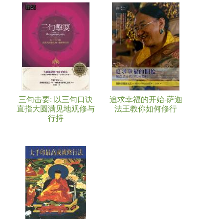
三句击要: 以三句口诀
追求幸福的开始-萨迦
直指大圆满见地观修与
法王教你如何修行
行持