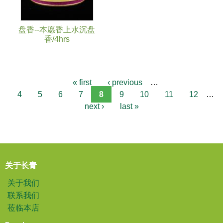
盘香--本愿香上水沉盘
香/4hrs
« first
‹ previous
…
4
5
6
7
8
9
10
11
12
…
next ›
last »
关于长青
关于我们
联系我们
莅临本店