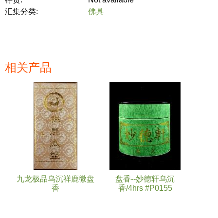
汇集分类:
佛具
相关产品
页面
九龙极品乌沉祥鹿微盘
盘香--妙德轩乌沉
香
香/4hrs #P0155