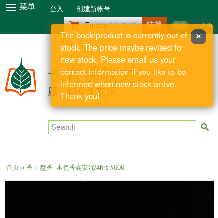
跳
菜单
登入
创建新帐号
转
结算
Empty
S$ 0.00
中文
English
到
The book/product is currently out of
×
主
stock. The price maybe revised for
要
new stock. Please email us your
内
长青佛教文化
contact information if you like to be
容
informed when new stock arrive.
愿一切众生安乐
Thank you!
Search
当前位置
首页
»
香
» 盘香--本色香会安沉/4hrs #606