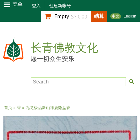
跳
菜单
登入
创建新帐号
转
结算
Empty
S$ 0.00
中文
English
到
主
要
内
长青佛教文化
容
愿一切众生安乐
Search
当前位置
首页
»
香
» 九龙极品新山祥鹿微盘香