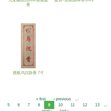
香
慈航乌沉卧香 7寸
« first
‹ previous
…
5
6
7
8
9
10
11
12
13
…
next ›
last »