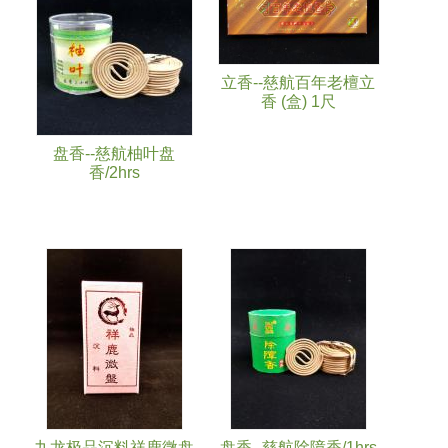
立香--慈航百年老檀立
香 (盒) 1尺
盘香--慈航柚叶盘
香/2hrs
九龙极品沉料祥鹿微盘
盘香--慈航除障香/1hrs