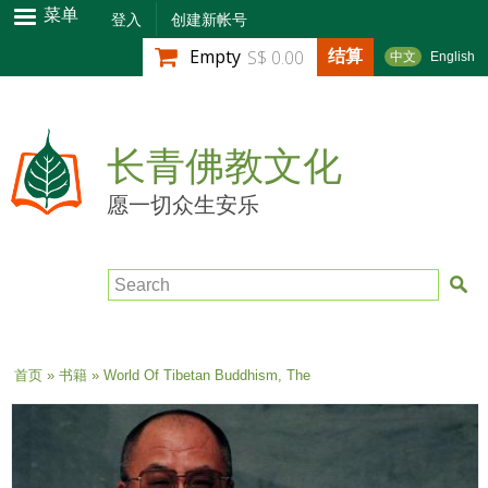
跳
菜单
登入
创建新帐号
转
结算
Empty
S$ 0.00
中文
English
到
主
要
内
长青佛教文化
容
愿一切众生安乐
Search
当前位置
首页
»
书籍
» World Of Tibetan Buddhism, The