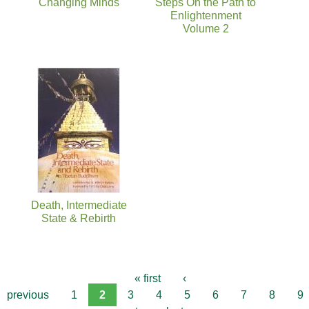
Changing Minds
Steps On the Path to
Enlightenment
Volume 2
Death, Intermediate
State & Rebirth
« first
‹
previous
1
2
3
4
5
6
7
8
9