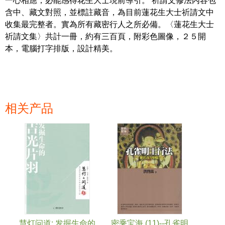
一心相應，必能感得花生大士現前導引。 祈請文修法內容包
含中、藏文對照，並標註藏音，為目前蓮花生大士祈請文中
收集最完整者。實為所有藏密行人之所必備。〈蓮花生大士
祈請文集〉共計一冊，約有三百頁，附彩色圖像，２５開
本，電腦打字排版，設計精美。
相关产品
页面
慧灯问道: 发掘生命的
密乘宝海 (11)--孔雀明