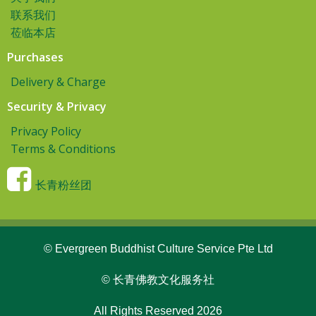
联系我们
莅临本店
Purchases
Delivery & Charge
Security & Privacy
Privacy Policy
Terms & Conditions
长青粉丝团
© Evergreen Buddhist Culture Service Pte Ltd
© 长青佛教文化服务社
All Rights Reserved 2026