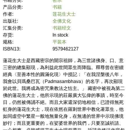
书籍分类:
密宗
产品分类:
书籍
作者:
莲花生大士
出版社:
全佛文化
汇集分类:
书籍经文
存货:
In stock
规格:
平装本
ISBN13:
9579462127
蓮花生大士是西藏密宗的開宗祖師，為三世諸佛身、口、意
三密的總集顯現，為利益此世間眾生而降臨。釋尊曾在密續
經典〈至善本性的圓滿化現〉中授記：「在我涅槃後八年，
我會以貝瑪桑巴瓦（Padmasambhava）的名字，再次顯現
於此世。我將成為密咒乘教法之怙主。」 藏密中被視為第二
佛的蓮花生大士，他所示現的莊嚴廣大弘偉的事蹟，時至今
日，仍然被傳誦不絕。而且大家還深切地相信，已證得無死
虹身的蓮花生大士，現在依然在羅剎世界中教化著眾生，他
如同虛空中繁星一般地無量化身，在無邊的世界中示現佛境
妙行；而且更重要的，在娑婆世界的我們，只要至誠祈請、