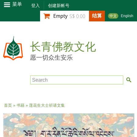
跳
菜单
登入
创建新帐号
转
结算
Empty
S$ 0.00
中文
English
到
主
要
内
长青佛教文化
容
愿一切众生安乐
Search
当前位置
首页
»
书籍
» 莲花生大士祈请文集