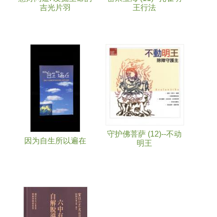
吉光片羽
王行法
守护佛菩萨 (12)--不动
因为自生所以遍在
明王