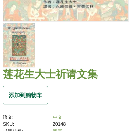
莲花生大士祈请文集
语文:
中文
SKU:
20148