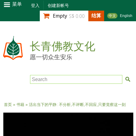
跳
菜单
登入
创建新帐号
转
结算
Empty
S$ 0.00
中文
English
到
主
要
内
长青佛教文化
容
愿一切众生安乐
Search
当前位置
首页
»
书籍
» 活出当下的平静: 不分析,不评断,不回应,只要觉察这一刻