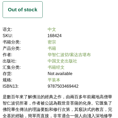
语文:
中文
SKU:
168424
书籍分类:
密宗
产品分类:
书籍
作者:
华智仁波切/索达吉堪布
出版社:
中国文史出版社
汇集分类:
书籍经文
存货:
Not available
规格:
平装本
ISBN13:
9787503469442
是數百年來了解佛法的經典之作，由兩百多年前藏地高僧華
智仁波切所著，作者被公認為觀世音菩薩的化身。它匯集了
佛陀畢生傳法的理論要點和修行次第，其竅訣式的教言，完
全基於經驗，簡單而直接，非常適合一個人由淺入深地修學