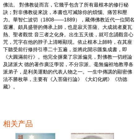
佛法。 對佛教徒而言，它幾乎包含了所有最根本的修行秘
訣；對非佛教徒來說，本書也可滅除你的煩惱、痛苦和壓
力。華智仁波切（1808——1889），藏傳佛教近代一位聞名
遐邇、頗具盛譽的傳承上師，也是寂天菩薩、大成就者夏瓦
熱、聖者觀世 音三者之化身。出生五天後，就可念誦觀音心
咒，咒字在他的脖子上清晰顯現。依止根本上師時，在其座
下聽受前行修持引導二十五遍，並將此開示匯集成書，即
《大圓滿前行》。他完全摒棄了宗派偏見，對佛教一切經論
及諸派大 德的著作廣泛學習，不分宗派、毫無偏袒地教導各
派弟子，是利美運動的代表人物之一。一生中傳講的顯密佛
法不勝枚舉，主要有《入菩薩行論》《大幻化網》《功德
藏》。
相关产品