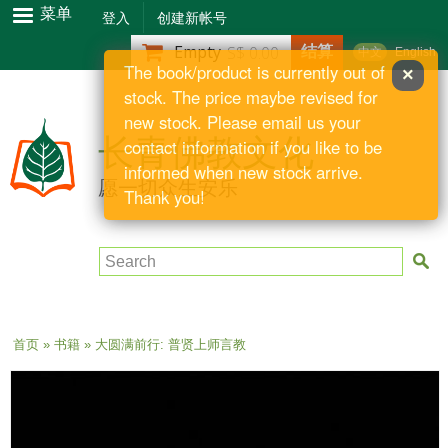
跳
菜单
登入
创建新帐号
转
结算
Empty
S$ 0.00
中文
English
到
The book/product is currently out of
×
主
stock. The price maybe revised for
要
new stock. Please email us your
内
长青佛教文化
contact information if you like to be
容
informed when new stock arrive.
愿一切众生安乐
Thank you!
Search
当前位置
首页
»
书籍
» 大圆满前行: 普贤上师言教