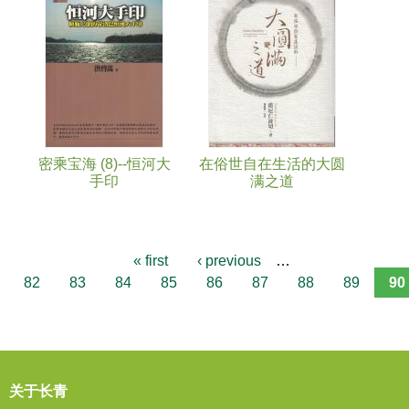
页面
密乘宝海 (8)--恒河大
在俗世自在生活的大圆
手印
满之道
« first
‹ previous
…
82
83
84
85
86
87
88
89
90
关于长青