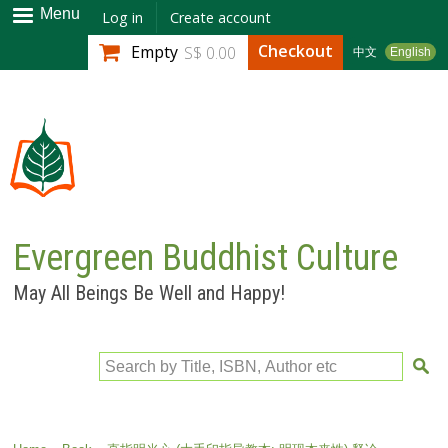
Skip to
Menu
Log in
Create account
main
Checkout
Empty
S$ 0.00
中文
English
content
Evergreen Buddhist Culture
May All Beings Be Well and Happy!
Search by Title, ISBN, Author etc