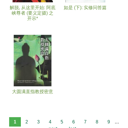
解脱, 从这里开始: 阿底
如是 (下): 实修问答篇
峡尊者 (要义定摄) 之
开示*
大圆满直指教授密意
1
2
3
4
5
6
7
8
9
…