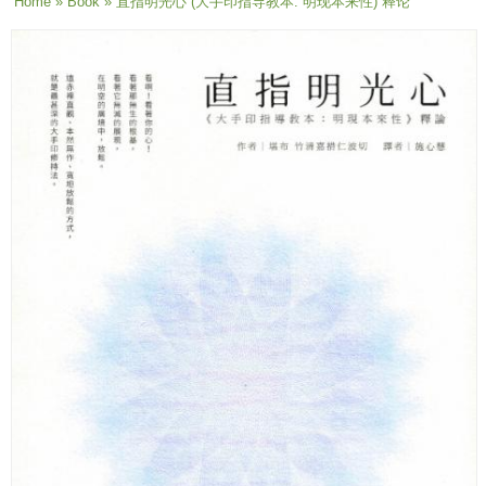
You are here
Home
»
Book
» 直指明光心 (大手印指导教本: 明现本来性) 释论