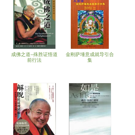
Pages
成佛之道--殊胜证悟道
金刚萨埵意成就导引合
前行法
集