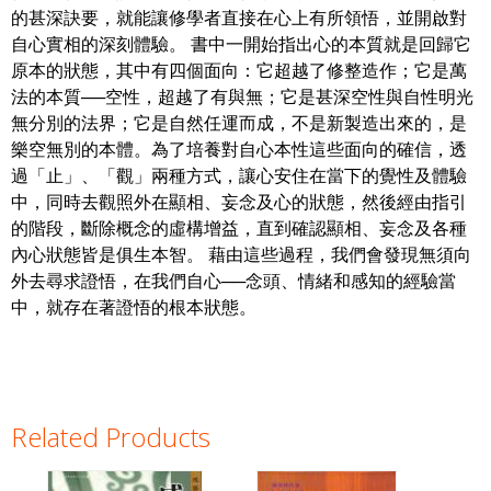
的甚深訣要，就能讓修學者直接在心上有所領悟，並開啟對
自心實相的深刻體驗。 書中一開始指出心的本質就是回歸它
原本的狀態，其中有四個面向：它超越了修整造作；它是萬
法的本質──空性，超越了有與無；它是甚深空性與自性明光
無分別的法界；它是自然任運而成，不是新製造出來的，是
樂空無別的本體。為了培養對自心本性這些面向的確信，透
過「止」、「觀」兩種方式，讓心安住在當下的覺性及體驗
中，同時去觀照外在顯相、妄念及心的狀態，然後經由指引
的階段，斷除概念的虛構增益，直到確認顯相、妄念及各種
內心狀態皆是俱生本智。 藉由這些過程，我們會發現無須向
外去尋求證悟，在我們自心──念頭、情緒和感知的經驗當
中，就存在著證悟的根本狀態。
Related Products