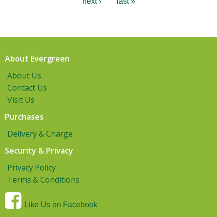
next ›
last »
About Evergreen
About Us
Contact Us
Visit Us
Purchases
Delivery & Charge
Security & Privacy
Privacy Policy
Terms & Conditions
Like Us on Facebook