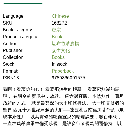
Language:
Chinese
SKU:
168272
Book category:
密宗
Product category:
Book
Author:
堪布竹清嘉措
Publisher:
众生文化
Collection:
Books
Stock:
In stock
Format:
Paperback
ISBN13:
9789866091575
看啊！看著你的心！ 看著那無生的根基， 看著它無滅的展
現， 在明空的廣境中，放鬆。 這赤裸直觀、本然無作、寬坦
放鬆的方式， 就是最甚深的大手印修持法。 大手印實修者的
聖典 西元十六世紀卓越的大師──達波札西南嘉所著作的《明
現本來性》，以其實修體驗而宣說的精闢訣要，數百年來，
一直在噶舉傳承中備受珍視，是許多行者視為閉關修持，以