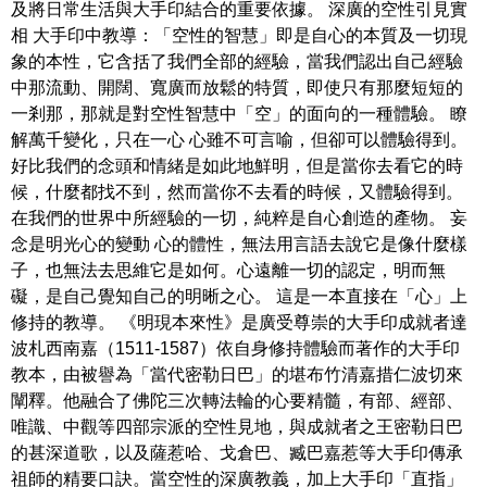
及將日常生活與大手印結合的重要依據。 深廣的空性引見實
相 大手印中教導：「空性的智慧」即是自心的本質及一切現
象的本性，它含括了我們全部的經驗，當我們認出自己經驗
中那流動、開闊、寬廣而放鬆的特質，即使只有那麼短短的
一剎那，那就是對空性智慧中「空」的面向的一種體驗。 瞭
解萬千變化，只在一心 心雖不可言喻，但卻可以體驗得到。
好比我們的念頭和情緒是如此地鮮明，但是當你去看它的時
候，什麼都找不到，然而當你不去看的時候，又體驗得到。
在我們的世界中所經驗的一切，純粹是自心創造的產物。 妄
念是明光心的變動 心的體性，無法用言語去說它是像什麼樣
子，也無法去思維它是如何。心遠離一切的認定，明而無
礙，是自己覺知自己的明晰之心。 這是一本直接在「心」上
修持的教導。 《明現本來性》是廣受尊崇的大手印成就者達
波札西南嘉（1511-1587）依自身修持體驗而著作的大手印
教本，由被譽為「當代密勒日巴」的堪布竹清嘉措仁波切來
闡釋。他融合了佛陀三次轉法輪的心要精髓，有部、經部、
唯識、中觀等四部宗派的空性見地，與成就者之王密勒日巴
的甚深道歌，以及薩惹哈、戈倉巴、臧巴嘉惹等大手印傳承
祖師的精要口訣。當空性的深廣教義，加上大手印「直指」