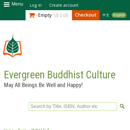
Skip to
Menu
Log in
Create account
main
Checkout
Empty
S$ 0.00
中文
English
content
Evergreen Buddhist Culture
May All Beings Be Well and Happy!
Search by Title, ISBN, Author etc