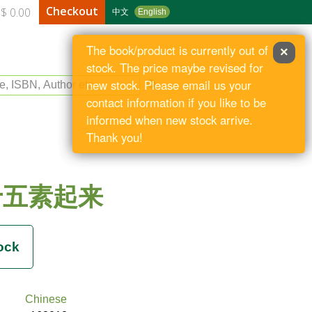
Checkout
$ 0.00
中文
English
The book/product is currently out of
×
stock. The price maybe revised for
le, ISBN, Author etc
new stock. Please email us your
contact information if you like to be
informed when new stock arrive.
Thank you!
十五素起来
Chinese