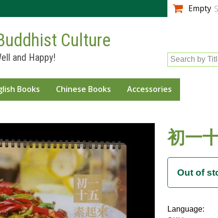
Skip to
Empty
S
main
content
Buddhist Culture
ell and Happy!
Search by Tit
glish Books
Chinese Books
Accessories
初一
Language: