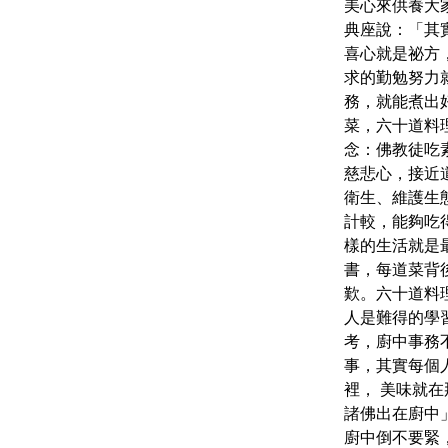
美心來供養大
典座說：「其
喜心就是祕方
求的勤勉努力
務，就能煮出
菜，六十道料
念：佛教徒吃
慈悲心，接近
衛生、維護生
計較，能夠吃
樣的生活就是
書，每道菜背
歎。六十道料
人是難得的學
考，廚中事務
事，其實每個
裡， 美味就在
諸佛出在廚中
廚中倒不要緊