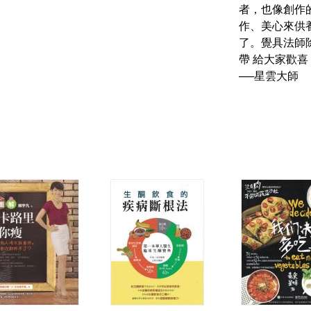
者，也像創作
作、美心來供
了。覺具法師
帶 給大家歡
──星雲大師