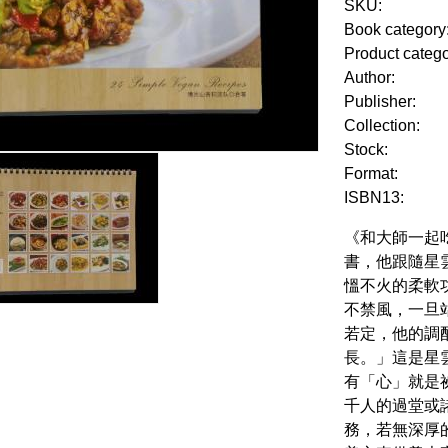
SKU:
Book category
Product categ
Author:
Publisher:
Collection:
Stock:
Format:
ISBN13:
《和大師一起
書，他跟隨星
慍不火的柔軟
不禁風，一旦
若定，他的調
長。」這是星
有「心」就是
千人的過堂或
務，若無深厚