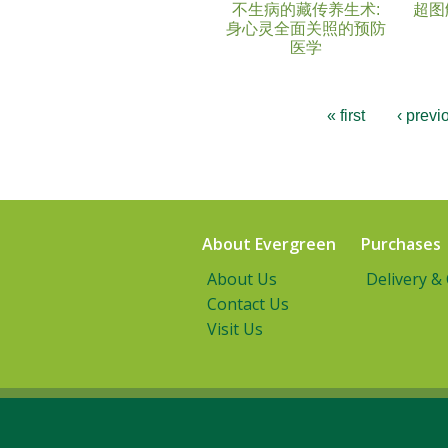
不生病的藏传养生术:
超图
身心灵全面关照的预防
医学
« first
‹ previ
About Evergreen
Purchases
About Us
Delivery &
Contact Us
Visit Us