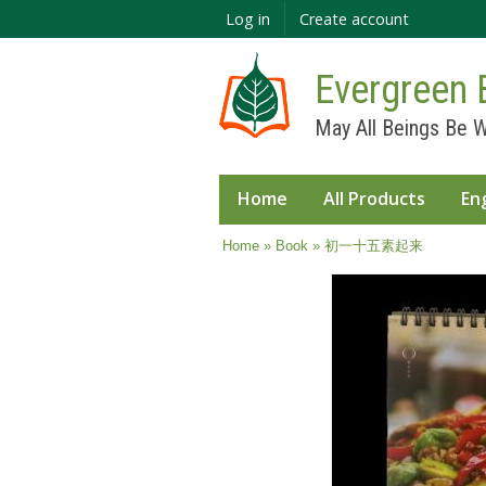
Log in
Create account
Evergreen 
May All Beings Be W
Home
All Products
En
You are here
Home
»
Book
» 初一十五素起来