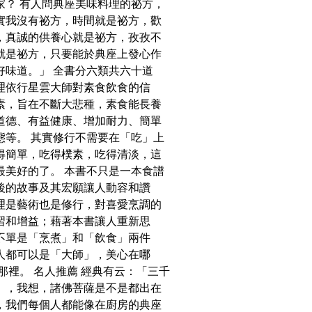
家？ 有人問典座美味料理的祕方，
實我沒有祕方，時間就是祕方，歡
，真誠的供養心就是祕方，孜孜不
就是祕方，只要能於典座上發心作
好味道。」 全書分六類共六十道
理依行星雲大師對素食飲食的信
素，旨在不斷大悲種，素食能長養
道德、有益健康、增加耐力、簡單
態等。 其實修行不需要在「吃」上
得簡單，吃得樸素，吃得清淡，這
最美好的了。 本書不只是一本食譜
後的故事及其宏願讓人動容和讚
理是藝術也是修行，對喜愛烹調的
習和增益；藉著本書讓人重新思
不單是「烹煮」和「飲食」兩件
人都可以是「大師」，美心在哪
那裡。 名人推薦 經典有云：「三千
」，我想，諸佛菩薩是不是都出在
，我們每個人都能像在廚房的典座