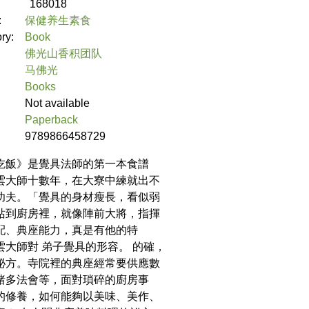
168018
:
保健养生素食
ory:
Book
佛光山香积团队
马佛光
Books
Not available
Paperback
9789866458729
吃飯》是覺具法師的第一本食譜
雲大師十數年，在大寮中練就出不
功夫。「覺具的身材瘦長，看似弱
站到廚房裡，就像陣前大將，指揮
配、典座能力，真是有他的特
雲大師對 弟子覺具的形容。 的確，
祕方。寺院裡的典座經常要供應數
諸多法會等，面對瑣碎的廚房事
的修養，如何能夠以美味、美作、