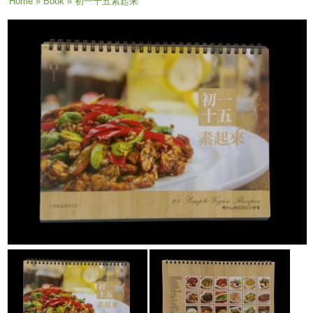
You are here
Home
»
Book
» 初一十五素起来