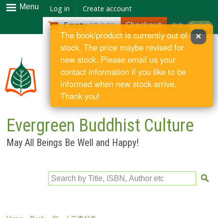
Skip to
Menu
Log in
Create account
main
Checkout
Empty
S$ 0.00
中文
English
content
The book/product is currently out of
×
stock. The price maybe revised for
new stock. Please email us your
contact information if you like to be
informed when new stock arrive.
Thank you!
Evergreen Buddhist Culture
May All Beings Be Well and Happy!
Search by Title, ISBN, Author etc