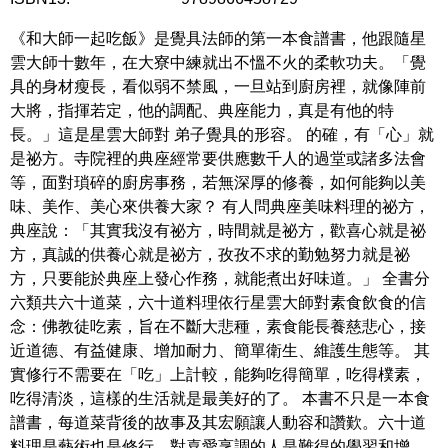
《和大師一起吃飯》是覺具法師的第一本食譜書，他跟隨星
雲大師十數年，在大寮中練就出不慍不火的柔軟功夫。「覺
具的身材瘦長，看似弱不禁風，一旦站到廚房裡，就像陣前
大將，指揮若定，他的調配、典座能力，真是有他的特
長。」這是星雲大師對 弟子覺具的形容。 的確，有「心」就
是祕方。寺院裡的典座經常要供應數千人的過堂或諸多法會
等，面對瑣碎的廚房事務，若無深厚的修養，如何能夠以美
味、美作、美心來供養大家？ 有人問典座美味料理的祕方，
典座說：「其實我沒有祕方，時間就是祕方，歡喜心就是祕
方，真誠的供養心就是祕方，孜孜不求的勤勉努力就是祕
方，只要能於典座上發心作務，就能煮出好味道。」 全書分
六類共六十道菜，六十道料理依行星雲大師對素食飲食的信
念：佛教徒吃素，旨在不斷大悲種，素食能長養慈悲心，接
近道德、有益健康、增加耐力、簡單衛生、維護生態等。 其
實修行不需要在「吃」上計較，能夠吃得簡單，吃得樸素，
吃得清淡，這樣的生活就是最美好的了。 本書不只是一本食
譜書，每道菜背後的故事及其宏願讓人動容和讚歎。六十道
料理是藝術也是修行，對喜愛烹調的人是難得的學習和增