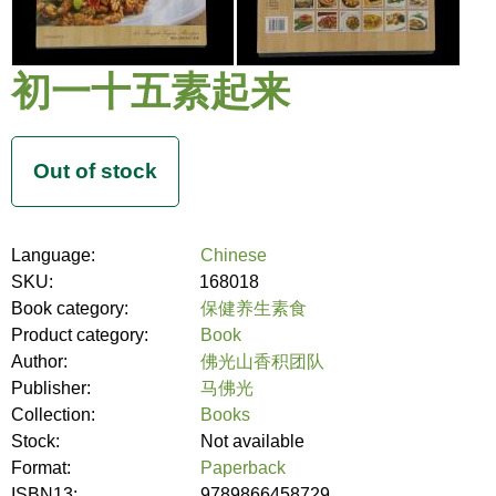
初一十五素起来
Language:
Chinese
SKU:
168018
Book category:
保健养生素食
Product category:
Book
Author:
佛光山香积团队
Publisher:
马佛光
Collection:
Books
Stock:
Not available
Format:
Paperback
ISBN13:
9789866458729