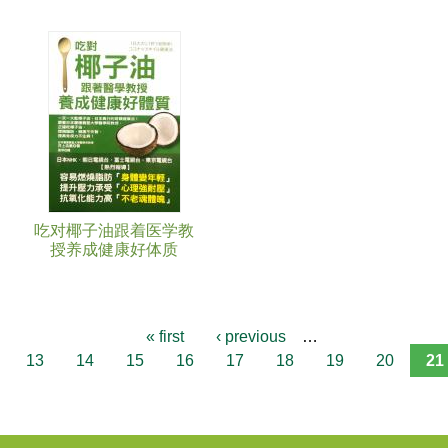
吃对椰子油跟着医学教
授养成健康好体质
« first
‹ previous
…
13
14
15
16
17
18
19
20
21