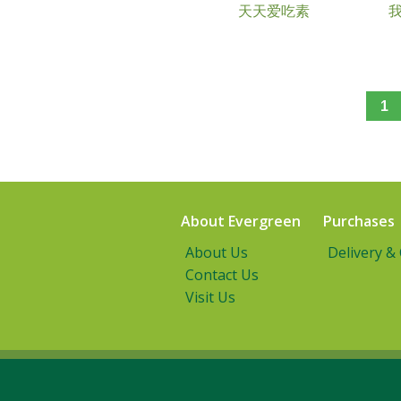
天天爱吃素
1
About Evergreen
Purchases
About Us
Delivery &
Contact Us
Visit Us