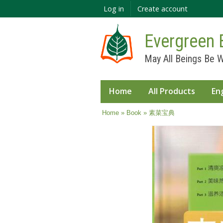
Log in
Create account
Evergreen 
May All Beings Be W
Home
All Products
En
You are here
Home
»
Book
» 素菜宝典