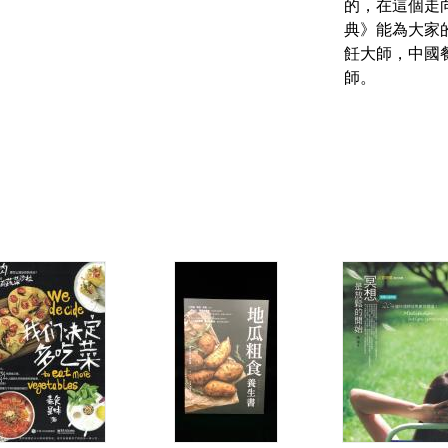
的，在這個走
典》能為大家
飪大師，中國
師。