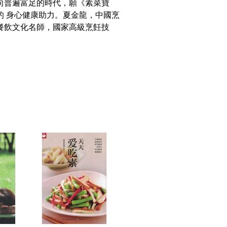
向普遍富足的時代，願《素菜寶
的 身心健康助力。夏金龍，中國烹
餐飲文化名師，國家高級烹飪技