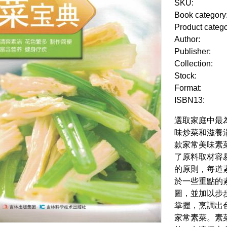
SKU:
Book category
Product categ
Author:
Publisher:
Collection:
Stock:
Format:
ISBN13:
選取家庭中最
味炒菜和滋養
款家常美味素
了原料取材容
的原則，每道
於一些重點的
圖，並加以步
掌握，烹調出
家常素菜。素