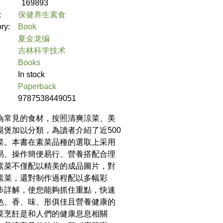
169893
:
保健养生素食
ory:
Book
夏金龙编
吉林科学技术
Books
In stock
Paperback
9787538449051
為常見的食材，按照清爽涼菜、美
湯煲加以分類，為讀者介紹了近500
菜。本書在素菜品種的選取上采用
易、操作簡便易行、營養搭配合理
素菜不僅配以精美的成品圖片，對
素菜，還對制作過程配以多幅彩
步詳解，使您能夠抓住重點，快速
色、香、味、形俱佳且營養健康的
菜烹飪是和人們的健康息息相關