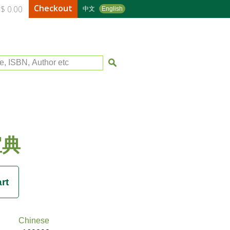
Checkout
$ 0.00
中文
English
le, ISBN, Author etc
宝典
Chinese