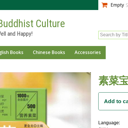
Skip to
Empty
S
main
content
Buddhist Culture
ell and Happy!
Search by Tit
glish Books
Chinese Books
Accessories
素菜
Language: