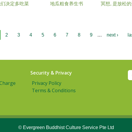
我们决定多吃菜
地瓜粗食养生书
冥想, 是放松
2
3
4
5
6
7
8
9
…
next ›
la
Security & Privacy
 Charge
Privacy Policy
Terms & Conditions
© Evergreen Buddhist Culture Service Pte Ltd