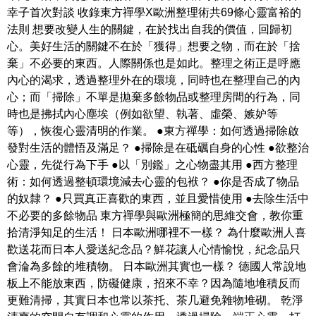
幸子首次對談 收錄東方禪學X歐洲整理術共69條心靈富裕的
法則 想要改變人生的關鍵，在於找出自我的價值，回歸初
心。美好生活的關鍵不在於「獲得」想要之物，而在於「捨
棄」不必要的東西。人際關係也是如此。整理之術正是呼應
內心的渴求，透過整理外在的環境，同時也在整理自己的內
心；而「掃除」不單是拋棄多餘物品或整理房間的行為，同
時也是拂拭內心塵埃（例如欲望、執著、虛榮、嫉妒等
等），恢復心靈清明的作業。 ●東方禪學：如何透過掃除啟
發對生活的體悟及滿足？ ●掃除是在砥礪自身的心性 ●欲整治
心靈，先從行為下手 ●以「別鑑」之心物盡其用 ●西方整理
術：如何透過整頓環境減去心靈的包袱？ ●你是否成了物品
的奴隸？ ●只買真正喜歡的東西，並且愛惜使用 ●去除生活中
不必要的多餘物品 東方禪學與歐洲極簡的思維交會，教你重
拾清淨知足的生活！ 日本歐洲哪裡不一樣？ 為什麼歐洲人喜
歡送花而日本人愛送紀念品？鮮花讓人心情愉悅，紀念品只
會淪為多餘的堆積物。 日本歐洲其實也一樣？ 德國人常說地
板上不能放東西，防礙健康，招來不幸？因為隨地堆積反而
更難清掃，其實日本也常以茶托、茶几避免雜物堆砌。 乾淨