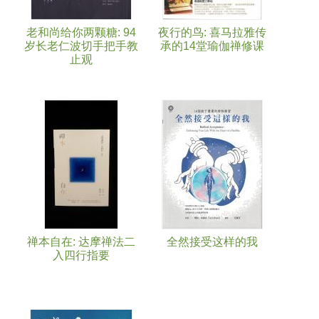
老和尚给你两颗糖: 94
夜行的鸟: 喜马拉雅传
岁长老仁波切手把手教
承的14堂瑜伽禅修课
止观
禅本自在: 达摩禅法二
全然接受这样的我
入四行指要