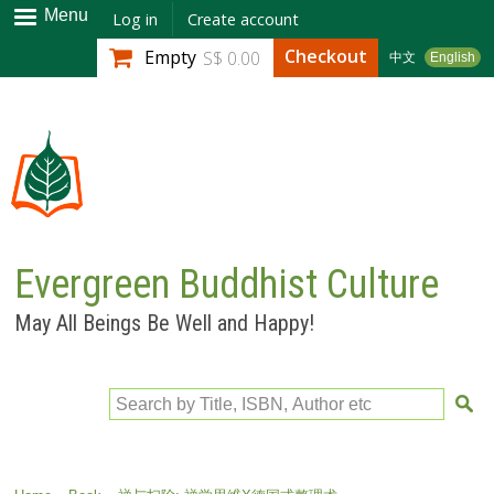
Skip to
Menu
Log in
Create account
main
Checkout
Empty
S$ 0.00
中文
English
content
Evergreen Buddhist Culture
May All Beings Be Well and Happy!
Search by Title, ISBN, Author etc