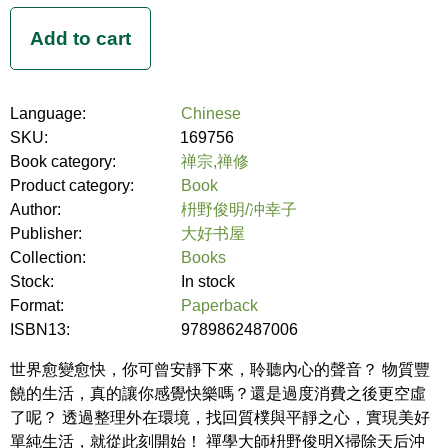
Language:
Chinese
SKU:
169756
Book category:
禅宗,禅修
Product category:
Book
Author:
枡野俊明/冲幸子
Publisher:
大好书屋
Collection:
Books
Stock:
In stock
Format:
Paperback
ISBN13:
9789862487006
世界愈變愈快，你可曾安靜下來，聆聽內心的聲音？ 物質豐
饒的生活，真的讓你感覺快樂嗎？還是過度消費之後更空虛
了呢？ 透過整理外在環境，找回質樸與平靜之心，實現美好
單純生活，就從此刻開始！ 禪學大師枡野俊明X掃除天后沖