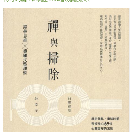
You are here
Home
»
Book
» 禅与扫除: 禅学思维X德国式整理术