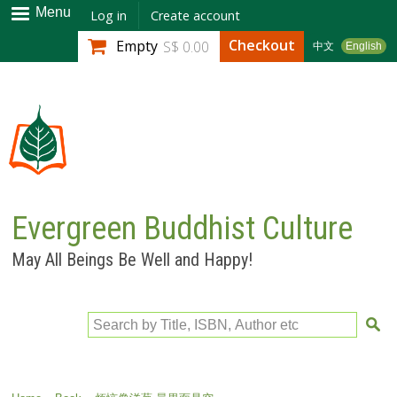
Skip to
Menu
Log in
Create account
main
Checkout
Empty
S$ 0.00
中文
English
content
Evergreen Buddhist Culture
May All Beings Be Well and Happy!
Search by Title, ISBN, Author etc