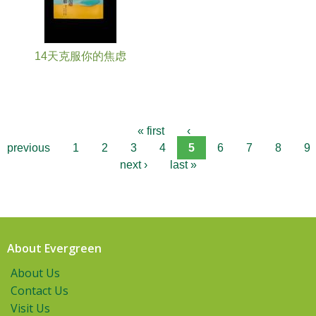
14天克服你的焦虑
« first
‹
previous
1
2
3
4
5
6
7
8
9
next ›
last »
About Evergreen
About Us
Contact Us
Visit Us