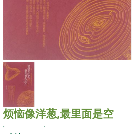
烦恼像洋葱,最里面是空