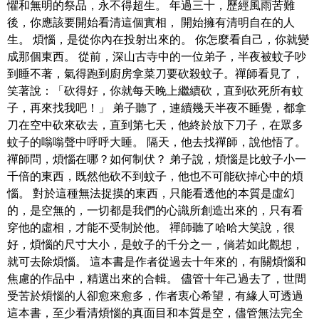
懼和無明的祭品，永不得超生。 年過三十，歷經風雨苦難
後，你應該要開始看清這個實相， 開始擁有清明自在的人
生。 煩惱，是從你內在投射出來的。 你怎麼看自己，你就變
成那個東西。 從前，深山古寺中的一位弟子，半夜被蚊子吵
到睡不著，氣得跑到廚房拿菜刀要砍殺蚊子。禪師看見了，
笑著說：「砍得好，你就每天晚上繼續砍，直到砍死所有蚊
子，再來找我吧！」 弟子聽了，連續幾天半夜不睡覺，都拿
刀在空中砍來砍去，直到第七天，他終於放下刀子，在眾多
蚊子的嗡嗡聲中呼呼大睡。 隔天，他去找禪師，說他悟了。
禪師問，煩惱在哪？如何制伏？ 弟子說，煩惱是比蚊子小一
千倍的東西，既然他砍不到蚊子，他也不可能砍掉心中的煩
惱。 對於這種無法捉摸的東西，只能看透他的本質是虛幻
的，是空無的，一切都是我們的心識所創造出來的，只有看
穿他的虛相，才能不受制於他。 禪師聽了哈哈大笑說，很
好，煩惱的尺寸大小，是蚊子的千分之一，倘若如此觀想，
就可去除煩惱。 這本書是作者從過去十年來的，有關煩惱和
焦慮的作品中，精選出來的合輯。 儘管十年己過去了，世間
受苦於煩惱的人卻愈來愈多，作者衷心希望，有緣人可透過
這本書，至少看清煩惱的真面目和本質是空，儘管無法完全