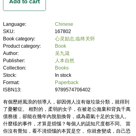
Language:
Chinese
SKU:
167802
Book category:
心灵励志,临终关怀
Product category:
Book
Author:
吴九箴
Publisher:
人本自然
Collection:
Books
Stock:
In stock
Format:
Paperback
ISBN13:
9789574706402
有個歷經風浪的領導人，卻因佣人沒有做垃圾分類，就得到
了憂鬱症。 相對的，柔弱的女子，在被老公拋棄和背負千萬
債務後，卻能在幾年內脫胎換骨，成為霸氣十足的女強人。
什麼樣的事件，才算是煩惱？每個人的認知尺度都不同。 當
你沒有覺知，看不清煩惱的本質是空， 你就會變成，自己恐