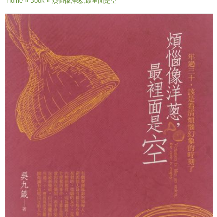
You are here
Home
»
Book
» 烦恼像洋葱,最里面是空